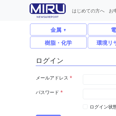
はじめての方へ
お
金属
樹脂・化学
環境リ
ログイン
メールアドレス
*
パスワード
*
ログイン状