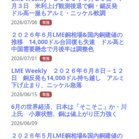
月３日 米利上げ観測後退で銅・錫反発
ドル高一服もアルミ・ニッケル軟調
2026/07/06
市況
２０２６年６月LME銅相場&国内銅建値の
推移 14,000ドル台回復も失速 ドル高と
中国需要懸念で月後半は調整色
2026/07/01
市況
LME Weekly ２０２６年６月８日－１２
日 銅反発も14,000ドル持ち越し アルミ
下げ止まり、ニッケル急落
2026/06/15
市況
6月の世界経済、日本は「そこそこ」か・川
上氏 小康状態、銅は値上がり圧力強く
2026/06/09
２０２６年５月LME銅相場&国内銅建値の