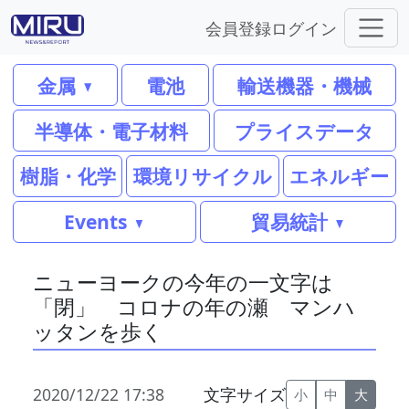
会員登録
ログイン
金属
電池
輸送機器・機械
半導体・電子材料
プライスデータ
樹脂・化学
環境リサイクル
エネルギー
Events
貿易統計
ニューヨークの今年の一文字は
「閉」 コロナの年の瀬 マンハ
ッタンを歩く
2020/12/22 17:38
文字サイズ
小
中
大