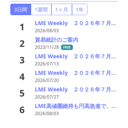
3日間
1週間
1ヶ月
1年
LME Weekly ２０２６年７月２７日－３１日 銅が高値圏維持 供給逼迫と在庫減少で買い優勢
1
2026/08/03
貿易統計のご案内
2
2023/11/28
FREE
LME Weekly ２０２６年７月６日－１０日 中東情勢に一喜一憂 供給懸念で品種別の強弱鮮明
3
2026/07/13
LME Weekly ２０２６年７月１３日－１７日 米インフレ鈍化で非鉄買い戻し 中東リスクなお相場を左右
4
2026/07/20
LME Weekly ２０２６年７月２０日－２４日 銅が需給逼迫で急伸 中国輸入増と在庫減少が相場牽引
5
2026/07/27
LME高値圏維持も円高急進で、銅スタート建値は90円引き下げの2,280円に 亜鉛も引き下げ649円へ
6
2026/08/03