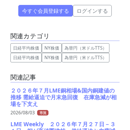
今すぐ会員登録する
ログインする
関連カテゴリ
日経平均株価
NY株価
為替円（米ドルTTS）
日経平均株価
NY株価
為替円（米ドルTTS）
関連記事
２０２６年７月LME銅相場&国内銅建値の
推移 需給逼迫で月末急回復 在庫急減が相
場を下支え
2026/08/03
市況
LME Weekly ２０２６年７月２７日－３