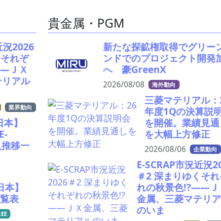
貴金属・PGM
近況2026
新たな探鉱権取得でグリー
くそれぞ
ンドでのプロジェクト開発
――ＪＸ
へ 豪GreenX
テリアル
2026/08/08
海外動向
三菱マテリアル：
業界動向
年度1Qの決算説
日本】
を開催。業績見通
E-
を大幅上方修正
入推移一
2026/08/06
企業動向
E-SCRAP市況近況2
＃2 深まりゆくそれ
日本】
れの秋景色!?――Ｊ
一覧表
金属、三菱マテリア
のいま
REE