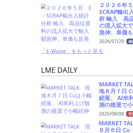
２０２６年５
SCRAP輸出
析 輸入 高
の流入拡大で
急伸、単価も
2026/07/29
統
「E-Waste」をもっと見る
LME DAILY
MARKET T
地８月７日 
続落、 Al米
測の後退で小
2026/08/08
市
MARKET T
８月６日 Cu