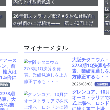
内の下げ基調色濃く
り
採
世
26年銅スクラップ市況＃6 お盆休暇前
フ
の異例の上げ相場――一気に40円上げ
棄
へ
マイナーメタル
大阪チタニウム：
アアース
27/3期1Q決算を
トン、前
表。業績見通しを
 輸入は
方修正するも・・
1.5倍に
2026/08/08
企業動向
界動向
グレンコア、10
7/3期
オーストラリアで
発表。大
式上場へ ロンド
ながら業
に続く第二上場