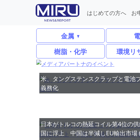
はじめての方へ
お
金属
樹脂・化学
環境リ
米、タングステンスクラップと電池ブ
義務化
日本がトルコの熱延コイル第4位の供
国に浮上 中国は半減しEU輸出市場