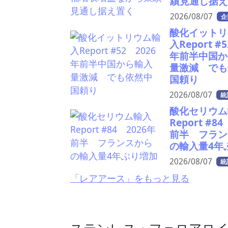
績見通し据
2026/08/07
企
酸化イットリ
入Report #
年前半中国か
量激減 でも
国頼り
2026/08/07
統
酸化セリウム
Report #8
前半 フラン
の輸入量4年
2026/08/07
統
「レアアース」をもっと見る