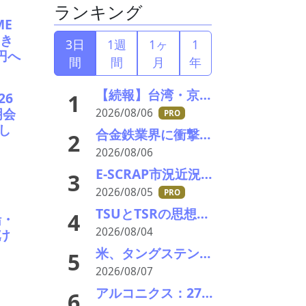
ランキング
ME
引き
3日
1週
1ヶ
1
円へ
間
間
月
年
【続報】台湾・京沅鎢鈷資源の黄会長殺害事件、元従業員を逮捕か／8月8・9日に葬儀執行へ
26
1
明会
2026/08/06
PRO
し
合金鉄業界に衝撃！最大手・新日本電工がマレーシア事業から撤退、マンガン市況低迷で72億円の減損
2
2026/08/06
E-SCRAP市況近況2026＃2 深まりゆくそれぞれの秋景色!?――ＪＸ金属、三菱マテリアルのいま
3
2026/08/05
PRO
出
TSUとTSRの思想と方針について考える
4
鉛・
2026/08/04
け
米、タングステンスクラップと電池ブラックマス輸出禁止 国内向け販売100%を義務化
5
2026/08/07
アルコニクス：27/3期1Q決算を発表。業績見通し、配当を修正
6