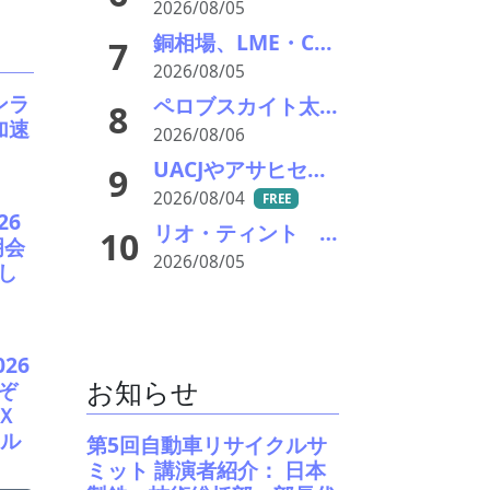
2026/08/05
銅相場、LME・COMEXとも高値更新 米国向け流入と中国の供給逼迫が相場押し上げ
7
2026/08/05
ンラ
ペロブスカイト太陽電池の強みはリサイクル性にあり―東大の瀬川氏がエコプレミアムクラブで講演
8
加速
2026/08/06
UACJやアサヒセイレンなど、アルミニウムのアップグレードリサイクル実用化開発を開始
9
2026/08/04
FREE
26
リオ・ティント データセンターブームにおける自社の優位性を強調 銅やアルミニウム事業の伸び背景に
10
明会
2026/08/05
し
026
お知らせ
ぞ
Ｘ
ル
第5回自動車リサイクルサ
ミット 講演者紹介： 日本