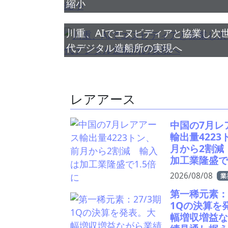
縮小
川重、AIでエヌビディアと協業し次
代デジタル造船所の実現へ
レアアース
中国の7月レ
輸出量4223
月から2割減
加工業隆盛で
2026/08/08
業
第一稀元素：2
1Qの決算を
幅増収増益