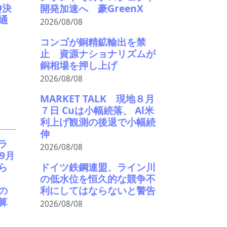
Q決
開発加速へ 豪GreenX
通
2026/08/08
コンゴが銅精鉱輸出を禁
止 資源ナショナリズムが
銅相場を押し上げ
2026/08/08
MARKET TALK 現地８月
７日 Cuは小幅続落、 Al米
利上げ観測の後退で小幅続
伸
ラ
2026/08/08
 9月
ドイツ鉄鋼連盟、ライン川
ら
の低水位を恒久的な競争不
利にしてはならないと警告
の
算
2026/08/08