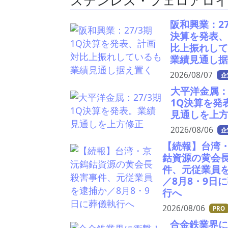
ステンレス・フェロアロ
阪和興業：27
決算を発表
比上振れし
業績見通し
2026/08/07
企
大平洋金属：2
1Q決算を発
見通しを上
2026/08/06
企
【続報】台湾
鈷資源の黄会
件、元従業員
／8月8・9日
行へ
2026/08/06
PRO
合金鉄業界に