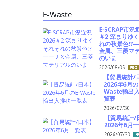
E-Waste
E-SCRAP市況
＃2 深まりゆ
れの秋景色!?
金属、三菱マ
のいま
2026/08/05
PRO
【貿易統計/
2026年6月の
Waste輸出
覧表
2026/07/30
【貿易統計/
2026年6月
2026/07/30
F