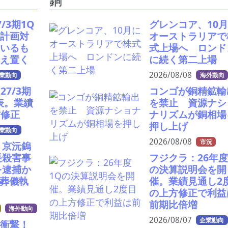
イ
銅
/3期1Q
グレンコア、10
、計画対
オーストラリアで
ているも
式上場へ ロンド
据え置く
に続く第二上場
2026/08/08
業動向
海外動向
7/3期
コンゴが銅精鉱輸
表。業績
を禁止 資源ナシ
方修正
ナリズムが銅相場
押し上げ
業動向
2026/08/08
市況
・京沅鎢
長殺害事
フジクラ：26年度
を逮捕か
の決算説明会を開
に葬儀執
催。業績見通し2
の上方修正で利益
前期比倍増
海外動向
2026/08/07
企業動向
衝撃！