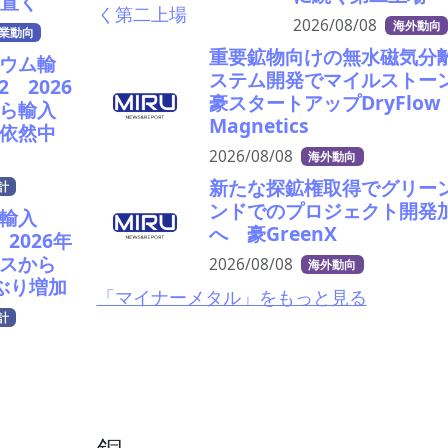
え置く
2026/08/08
海外動向
業動向
重要鉱物向けの無水磁気分
ウム輸
ステム開発でマイルスト
52 2026
豪スタートアップDryFlow
ら輸入
Magnetics
依然中
2026/08/08
海外動向
新たな探鉱権取得でグリー
計
ンドでのプロジェクト開発
輸入
へ 豪GreenX
4 2026年
スから
2026/08/08
海外動向
ぶり増加
「マイナーメタル」をもっと見る
計