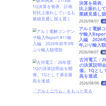
決算を発表
比上振れし
業績見通し
2026/08/07
企
アルミ電解コ
サ輸入Repor
入編 2026
年ぶり輸入額
2026/08/07
統
古河電工：2
の決算説明
催。1Qとし
高を達成
2026/08/06
企
「アルミニウム」をもっと見る