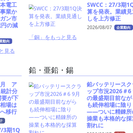
本電工
SWCC：27/3期1
事業か
算を発表。業績見
ガン市
しを上方修正
億円の減
2026/08/07
企業動向
「銅」をもっと見る
業動向
と見る
鉛・亜鉛・錫
月 ア
鉛バッテリースク
出統計分
ップ市況2026＃6
需要が下
の最盛期目前なが
相場は
も続伸相場に陰り
へ移行
――ついに精錬所
操業も本格的な採
計
割れに
/3期1Q