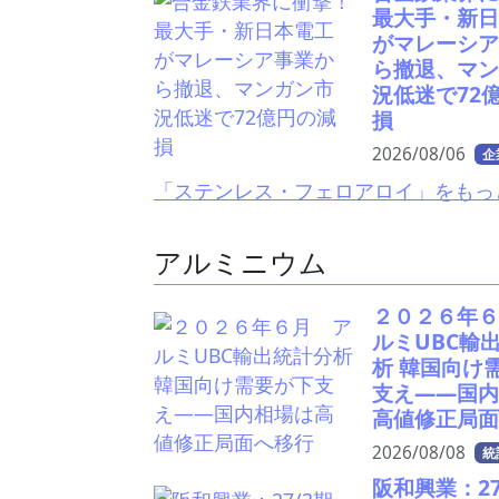
最大手・新日
がマレーシア
ら撤退、マン
況低迷で72
損
2026/08/06
企
「ステンレス・フェロアロイ」をもっ
アルミニウム
２０２６年６
ルミUBC輸
析 韓国向け
支え――国内
高値修正局面
2026/08/08
統
阪和興業：27