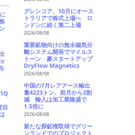
グレンコア、10月にオース
月に
トラリアで株式上場へ ロ
株
ンドンに続く第二上場
ン
2026/08/08
重要鉱物向けの無水磁気分
離システム開発でマイルス
出
トーン 豪スタートアップ
ョ
DryFlow Magnetics
を
2026/08/08
中国の7月レアアース輸出
量4223トン、前月から2割
1Q
減 輸入は加工業隆盛で
1.5倍に
度目
は
2026/08/08
新たな探鉱権取得でグリー
ンランドでのプロジェクト