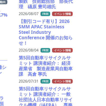
製鉄 技術総括部 部長代
動向
理 礒原 豊司雄氏
販
2026/08/07
7%
FREE
イベント情報
【割引コード有り】2026
SMM APAC Stainless
Steel Industry
Conference 開催のお知ら
せ！
2026/08/04
FREE
イベント情報
第5回自動車リサイクルサ
ミット 講演者紹介： 経済
離シ
産業省 製造産業局自動車
ーン
課 高倉 寧氏
2026/07/31
FREE
イベント情報
第5回自動車リサイクルサ
ミット 講演者紹介： 一般
ラ
社団法人日本自動車リサイ
恒
クル機構（JAERA） 専務