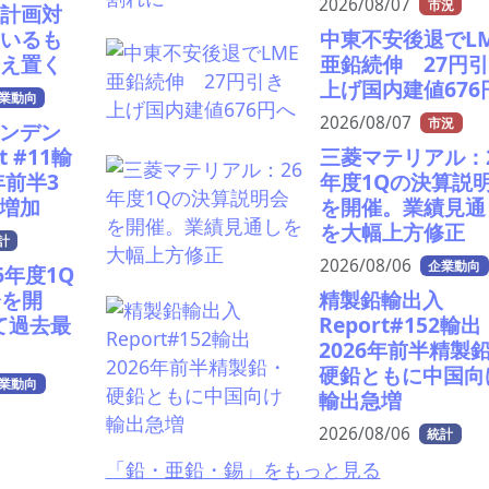
2026/08/07
市況
、計画対
ているも
中東不安後退でL
据え置く
亜鉛続伸 27円
上げ国内建値676
業動向
2026/08/07
市況
ンデン
t #11輸
三菱マテリアル：
年前半3
年度1Qの決算説
増加
を開催。業績見通
を大幅上方修正
計
2026/08/06
企業動向
6年度1Q
会を開
精製鉛輸出入
て過去最
Report#152輸
2026年前半精製
硬鉛ともに中国向
業動向
輸出急増
2026/08/06
統計
「鉛・亜鉛・錫」をもっと見る