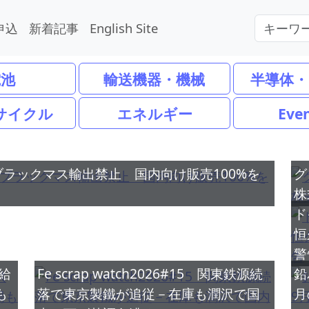
申込
新着記事
English Site
電池
輸送機器・機械
半導体・
サイクル
エネルギー
Eve
ラックマス輸出禁止 国内向け販売100%を
グ
株
ド
恒
警
給
Fe scrap watch2026#15 関東鉄源続
鉛
も
落で東京製鐵が追従－在庫も潤沢で国
月