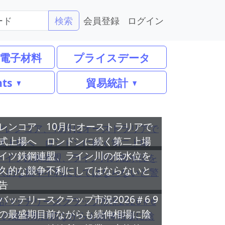
会員登録
ログイン
検索
電子材料
プライスデータ
nts
貿易統計
レンコア、10月にオーストラリアで
式上場へ ロンドンに続く第二上場
イツ鉄鋼連盟、ライン川の低水位を
久的な競争不利にしてはならないと
告
バッテリースクラップ市況2026＃6 9
の最盛期目前ながらも続伸相場に陰