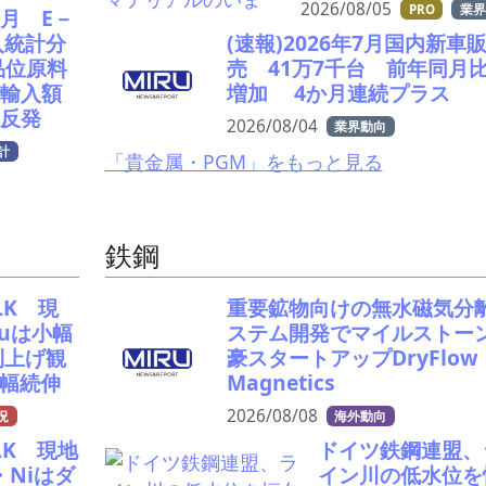
2026/08/05
PRO
業界
月 E－
入統計分
(速報)2026年7月国内新車
品位原料
売 41万7千台 前年同月比
輸入額
増加 4か月連続プラス
反発
2026/08/04
業界動向
計
「貴金属・PGM」をもっと見る
鉄鋼
ALK 現
重要鉱物向けの無水磁気分
Cuは小幅
ステム開発でマイルスト
利上げ観
豪スタートアップDryFlow
幅続伸
Magnetics
2026/08/08
況
海外動向
ALK 現地
ドイツ鉄鋼連盟、
・Niはダ
イン川の低水位を