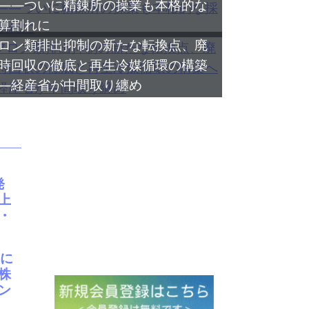
――ついに精錬所の操業も本格的な
算割れに
ロン類排出抑制の新たな転換点、廃
時回収の徹底と再生冷媒循環の構築
―経産省が中間取り纏め
発
上
・
月に
株
ン