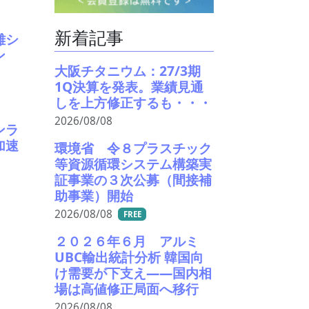
新着記事
離シ
ーン
大阪チタニウム：27/3期
1Q決算を発表。業績見通
しを上方修正するも・・・
2026/08/08
ンラ
加速
環境省 令８プラスチック
等資源循環システム構築実
証事業の３次公募（間接補
助事業）開始
2026/08/08
FREE
２０２６年６月 アルミ
UBC輸出統計分析 韓国向
け需要が下支え――国内相
場は高値修正局面へ移行
2026/08/08