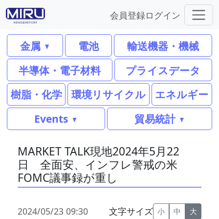
会員登録
ログイン
金属
電池
輸送機器・機械
半導体・電子材料
プライスデータ
樹脂・化学
環境リサイクル
エネルギー
Events
貿易統計
MARKET TALK現地2024年5月22
日 全面安、インフレ警戒の米
FOMC議事録が重し
2024/05/23 09:30
文字サイズ
小
中
大