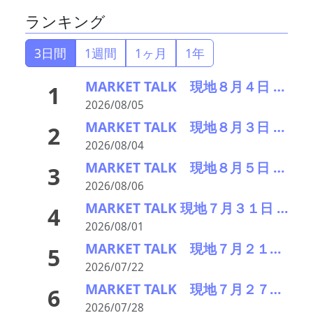
ランキング
3日間
1週間
1ヶ月
1年
MARKET TALK 現地８月４日 全面高、原油安・欧米の株高からCuは大幅続伸
1
2026/08/05
MARKET TALK 現地８月３日 Cu・Alは中東情勢不安の後退で反発、Niは続落
2
2026/08/04
MARKET TALK 現地８月５日 Cu・AlはNYダウ続伸を受け小幅続伸、Niは下落
3
2026/08/06
MARKET TALK 現地７月３１日 Cu Al Niは軒並み小反落、中国PMIの50割れで
4
2026/08/01
MARKET TALK 現地７月２１日 鉛除いて揃って上昇。半導体関連株牽引の株高で
5
2026/07/22
MARKET TALK 現地７月２７日 Cu・Alは中東情勢の緊張緩和期待で堅調、Niは反落
6
2026/07/28