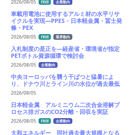
2026/08/05
FREE
企業動向
車載用電池に使用するアルミ材の水平リサ
イクルを実現―PPES・日本軽金属・冨士発
條・PEX
2026/08/05
FREE
業界動向
入札制度の是正を—経産省・環境省が指定
PETボトル資源循環で検討会
2026/08/05
企業動向
中央ヨーロッパを襲う干ばつと猛暑によ
り、ドナウ川とライン川の水位が過去最低
2026/08/05
日本軽金属 アルミニウム二次合金溶解プ
ロセス排ガスのCO2分離・回収を実証
2026/08/05
FREE
企業動向
大和エネルギー 同社過去最大規模となる