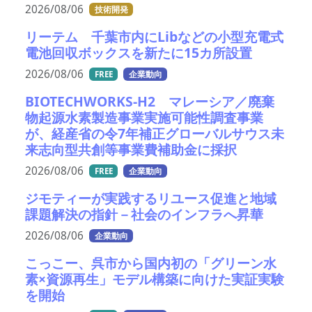
2026/08/06
技術開発
リーテム 千葉市内にLibなどの小型充電式
電池回収ボックスを新たに15カ所設置
2026/08/06
FREE
企業動向
BIOTECHWORKS-H2 マレーシア／廃棄
物起源水素製造事業実施可能性調査事業
が、経産省の令7年補正グローバルサウス未
来志向型共創等事業費補助金に採択
2026/08/06
FREE
企業動向
ジモティーが実践するリユース促進と地域
課題解決の指針－社会のインフラへ昇華
2026/08/06
企業動向
こっこー、呉市から国内初の「グリーン水
素×資源再生」モデル構築に向けた実証実験
を開始