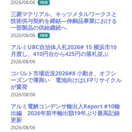
2026/08/06
FREE
三菱マテリアル、キッツメタルワークスと
技術供与契約を締結―伸銅品事業における
一部製品の供給継続へ
2026/08/06
FREE
アルミUBC自治体入札2026# 15 横浜市10
月渡し、410円台から425円の落札並ぶ
2026/08/06
コバルト市場近況2026#8 小動き、オフシ
ーズンで薄商い 電池向けはLFPリサイクル
が重荷
2026/08/06
アルミ電解コンデンサ輸出入Report #10輸
出編 2026年前半輸出額19年ぶり最高記録
更新
2026/08/06