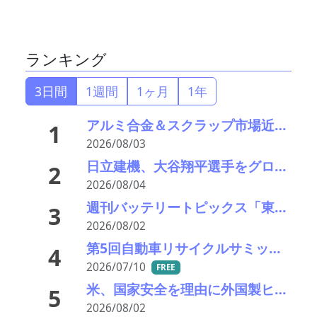
ランキング
3日間
1週間
1ヶ月
1年
アルミ合金＆スクラップ市場近況2026＃15 一段と深まる下落市況――「熊本地震による市況への影響は軽微」
1
2026/08/03
日立建機、大谷翔平選手をグローバル・ブランドアンバサダーに—社名変更に向けて刷新
2
2026/08/04
週刊バッテリートピックス「東レが電池向け負極材の新材料」「独ヴァルタが破産申請」など
3
2026/08/02
第5回自動車リサイクルサミット ～再生材料をいかに使うか、違法業者対策、中古車輸出問題を語ろう～
4
2026/07/10
FREE
米、国家安全を理由に外国製ヒト型ロボットの輸入禁止 中国は「必要な報復措置」を警告
5
2026/08/02