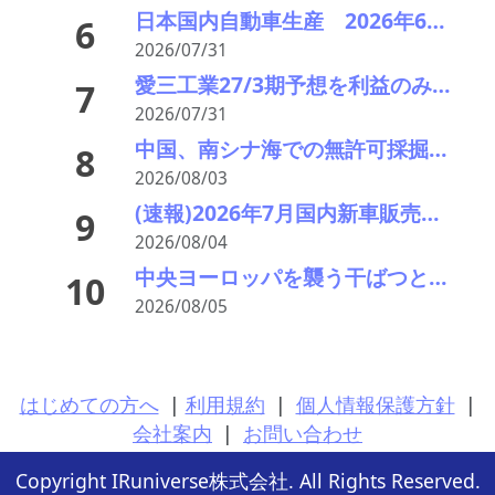
日本国内自動車生産 2026年6月生産台数 73万7千台 前年同月比6.8%増加
6
2026/07/31
愛三工業27/3期予想を利益のみ増額し1.3％増収6.6％営業増益予想は最高益更新予想ながら、再増額期待。子会社の高純度タングステンの製造技術にも注目。
7
2026/07/31
中国、南シナ海での無許可採掘を禁止 フィリピンとの係争域、中国が支配なら海運に影響の可能性
8
2026/08/03
(速報)2026年7月国内新車販売 41万7千台 前年同月比7%増加 4か月連続プラス
9
2026/08/04
中央ヨーロッパを襲う干ばつと猛暑により、ドナウ川とライン川の水位が過去最低
10
2026/08/05
はじめての方へ
|
利用規約
|
個人情報保護方針
|
会社案内
|
お問い合わせ
Copyright IRuniverse株式会社. All Rights Reserved.