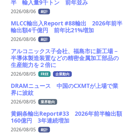
半 輸入量9千トン 前年並み
2026/08/06
統計
MLCC輸出入Report #88輸出 2026年前半
輸出額4千億円 前年比21%増加
2026/08/06
統計
アルコニックス子会社、福島市に新工場－
半導体製造装置などの精密金属加工部品の
生産能力を２倍に
2026/08/05
FREE
企業動向
DRAMニュース 中国のCXMTが上場で業
界に波紋
2026/08/05
業界動向
黄銅条輸出Report#33 2026年前半輸出額
160億円 3年連続増加
2026/08/05
統計