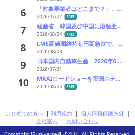
「対象事業者はどこまで？」、残り２年半で細部の詰め急ぐ――環境省、第１回スクラップヤード環境対策技術検討会
6
2026/07/27
FREE
経産省 韓国及び中国に溶融亜鉛メッキ類鋼材に対し不当廉売関税の課税を発表
7
2026/08/04
FREE
LME高値圏維持も円高急進で、銅スタート建値は90円引き下げの2,280円に 亜鉛も引き下げ649円へ
8
2026/08/03
日本国内自動車生産 2026年6月生産台数 73万7千台 前年同月比6.8%増加
9
2026/07/31
MRAIロードショーを帝国ホテルで開催 「MRAI国際ビジネスサミット(IBS2026)」、日本のリサイクル企業に参加呼びかけ
10
2026/08/05
FREE
はじめての方へ
|
利用規約
|
個人情報保護方針
|
会社案内
|
お問い合わせ
Copyright IRuniverse株式会社. All Rights Reserved.