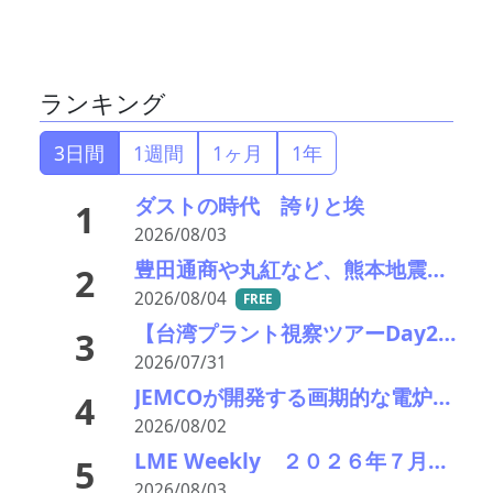
ランキング
3日間
1週間
1ヶ月
1年
ダストの時代 誇りと埃
1
2026/08/03
豊田通商や丸紅など、熊本地震被害に支援・義援金
2
2026/08/04
FREE
【台湾プラント視察ツアーDay2】TSUとTSRを訪問：世界トップクラスの電炉ダスト＆スラグ・リサイクルの最前線
3
2026/07/31
JEMCOが開発する画期的な電炉ダスト（EAFD）処理技術
4
2026/08/02
LME Weekly ２０２６年７月２７日－３１日 銅が高値圏維持 供給逼迫と在庫減少で買い優勢
5
2026/08/03