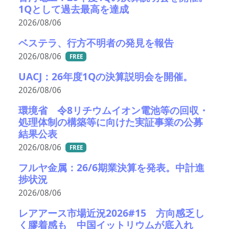
1Qとして過去最高を達成
2026/08/06
ベステラ、行方不明者の発見を報告
2026/08/06
FREE
UACJ：26年度1Qの決算説明会を開催。
2026/08/06
環境省 令8リチウムイオン電池等の回収・
処理体制の構築等に向けた実証事業の公募
結果公表
2026/08/06
FREE
フルヤ金属：26/6期業決算を発表。中計進
捗状況
2026/08/06
レアアース市場近況2026#15 方向感乏し
く膠着感も 中国イットリウムが底入れ