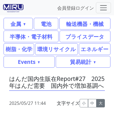
会員登録
ログイン
金属
電池
輸送機器・機械
半導体・電子材料
プライスデータ
樹脂・化学
環境リサイクル
エネルギー
Events
貿易統計
はんだ国内生販在Report#27 2025
年はんだ需要 国内外で増加基調へ
2025/05/27 11:44
文字サイズ
小
中
大