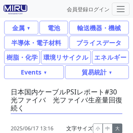
会員登録
ログイン
金属
電池
輸送機器・機械
半導体・電子材料
プライスデータ
樹脂・化学
環境リサイクル
エネルギー
Events
貿易統計
日本国内ケーブルPSIレポート#30
光ファイバ 光ファイバ生産量回復
続く
2025/06/17 13:16
文字サイズ
小
中
大