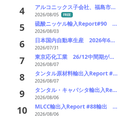
アルコニックス子会社、福島市に新工場－半導体製造装置などの精密金属加工部品の生産能力を２倍に
4
2026/08/05
FREE
硫酸ニッケル輸入Report#90 2026年中盤輸入回復の兆し
5
2026/08/03
日本国内自動車生産 2026年6月生産台数 73万7千台 前年同月比6.8%増加
6
2026/07/31
東京応化工業 26/12中間期が営業45％増の好業績で、再上方修正の余地も
7
2026/08/07
タンタル原材料輸出入Report #169塊粉くず輸出 2026前半輸出増加
8
2026/08/07
タンタル・キャパシタ輸出入Report #105輸出 2026年前半輸出額 前年同期比13%増加
9
2026/08/06
MLCC輸出入Report #88輸出 2026年前半輸出額4千億円 前年比21%増加
10
2026/08/06