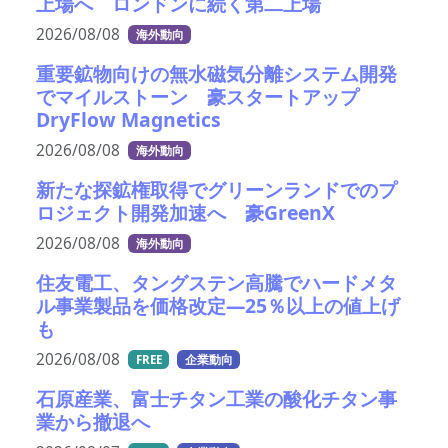
上場へ ロンドンに続く第二上場
2026/08/08
海外動向
重要鉱物向けの無水磁気分離システム開発
でマイルストーン 豪スタートアップ
DryFlow Magnetics
2026/08/08
海外動向
新たな探鉱権取得でグリーンランドでのプ
ロジェクト開発加速へ 豪GreenX
2026/08/08
海外動向
住友電工、タングステン高騰でハードメタ
ル事業製品を価格改定―25％以上の値上げ
も
2026/08/08
FREE
企業動向
石原産業、富士チタン工業の酸化チタン事
業から撤退へ