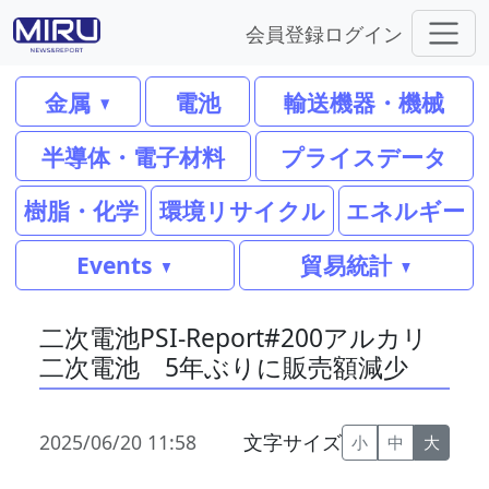
会員登録
ログイン
金属
電池
輸送機器・機械
半導体・電子材料
プライスデータ
樹脂・化学
環境リサイクル
エネルギー
Events
貿易統計
二次電池PSI-Report#200アルカリ
二次電池 5年ぶりに販売額減少
2025/06/20 11:58
文字サイズ
小
中
大