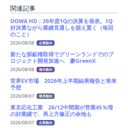
関連記事
DOWA HD：26年度1Qの決算を発表。1Q
好決算ながら業績見通しを据え置く（毎回
のこと）
2026/08/08
企業動向
新たな探鉱権取得でグリーンランドでのプ
ロジェクト開発加速へ 豪GreenX
2026/08/08
海外動向
世界EV市場 2026年上半期結果報告と将来
予想
2026/08/07
業界動向
東京応化工業 26/12中間期が営業45％増
の好業績で、再上方修正の余地も
2026/08/07
企業動向