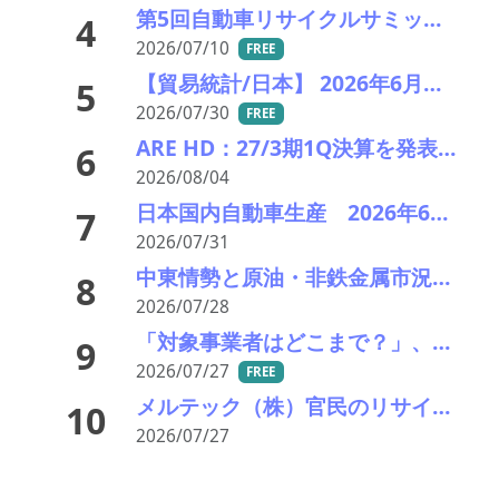
第5回自動車リサイクルサミット ～再生材料をいかに使うか、違法業者対策、中古車輸出問題を語ろう～
4
2026/07/10
FREE
【貿易統計/日本】 2026年6月一覧表
5
2026/07/30
FREE
ARE HD：27/3期1Q決算を発表。業績見通し据え置き。
6
2026/08/04
日本国内自動車生産 2026年6月生産台数 73万7千台 前年同月比6.8%増加
7
2026/07/31
中東情勢と原油・非鉄金属市況の行方――エモリファンドマネジメントの江守哲氏に聞く
8
2026/07/28
「対象事業者はどこまで？」、残り２年半で細部の詰め急ぐ――環境省、第１回スクラップヤード環境対策技術検討会
9
2026/07/27
FREE
メルテック（株）官民のリサイクルループ繋ぐキープレーヤー――時代の風受け存在感
10
2026/07/27