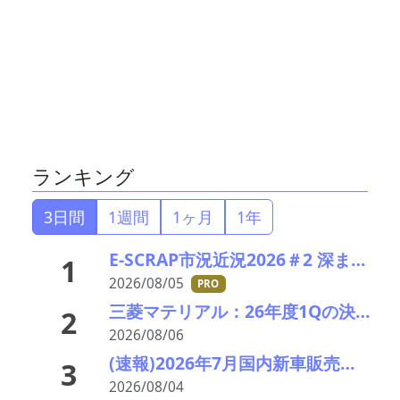
ランキング
3日間
1週間
1ヶ月
1年
E-SCRAP市況近況2026＃2 深まりゆくそれぞれの秋景色!?――ＪＸ金属、三菱マテリアルのいま
1
2026/08/05
PRO
三菱マテリアル：26年度1Qの決算説明会を開催。業績見通しを大幅上方修正
2
2026/08/06
(速報)2026年7月国内新車販売 41万7千台 前年同月比7%増加 4か月連続プラス
3
2026/08/04