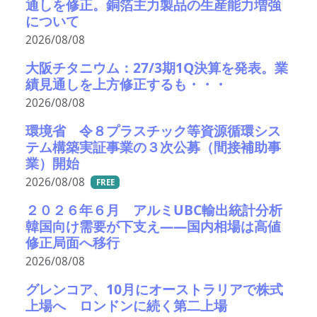
通しを修正。銅箔主力製品の生産能力増強
について
2026/08/08
大阪チタニウム：27/3期1Q決算を発表。業
績見通しを上方修正するも・・・
2026/08/08
環境省 令８プラスチック等資源循環シス
テム構築実証事業の３次公募（間接補助事
業）開始
2026/08/08
FREE
２０２６年６月 アルミUBC輸出統計分析
韓国向け需要が下支え――国内相場は高値
修正局面へ移行
2026/08/08
グレンコア、10月にオーストラリアで株式
上場へ ロンドンに続く第二上場