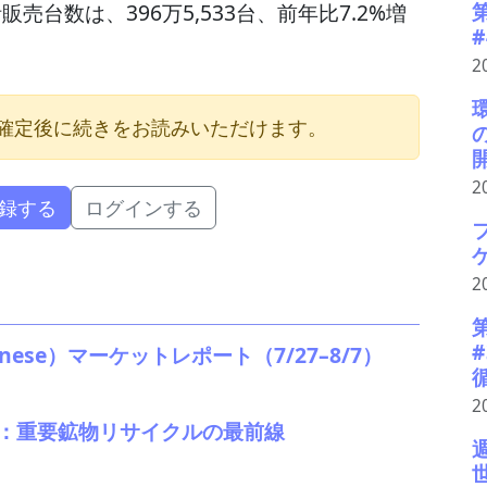
計販売台数は、396万5,533台、前年比7.2%増
。
2
確定後に続きをお読みいただけます。
2
録する
ログインする
2
anese）マーケットレポート（7/27–8/7）
2
4：重要鉱物リサイクルの最前線