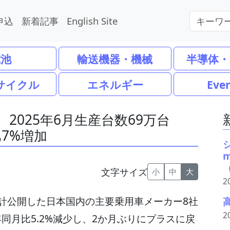
申込
新着記事
English Site
電池
輸送機器・機械
半導体・
サイクル
エネルギー
Eve
 2025年6月生産台数69万台
比7%増加
（
文字サイズ
小
中
大
2
が集計公開した日本国内の主要乗用車メーカー8社
2
年同月比5.2%減少し、2か月ぶりにプラスに戻