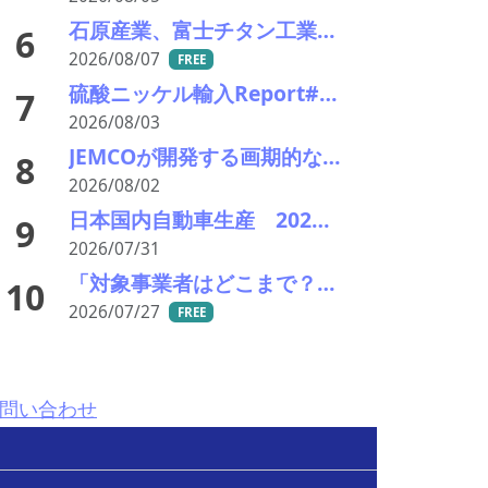
石原産業、富士チタン工業の酸化チタン事業から撤退へ
6
2026/08/07
FREE
硫酸ニッケル輸入Report#90 2026年中盤輸入回復の兆し
7
2026/08/03
JEMCOが開発する画期的な電炉ダスト（EAFD）処理技術
8
2026/08/02
日本国内自動車生産 2026年6月生産台数 73万7千台 前年同月比6.8%増加
9
2026/07/31
「対象事業者はどこまで？」、残り２年半で細部の詰め急ぐ――環境省、第１回スクラップヤード環境対策技術検討会
10
2026/07/27
FREE
問い合わせ