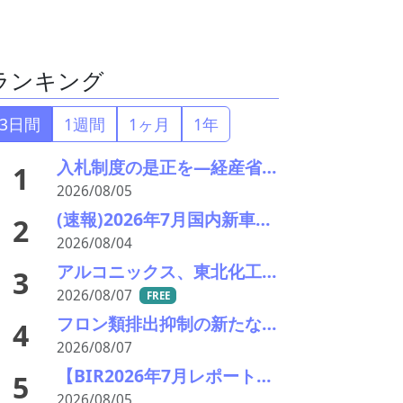
ランキング
3日間
1週間
1ヶ月
1年
入札制度の是正を—経産省・環境省が指定PETボトル資源循環で検討会
1
2026/08/05
(速報)2026年7月国内新車販売 41万7千台 前年同月比7%増加 4か月連続プラス
2
2026/08/04
アルコニックス、東北化工粉砕工場の火災被害状況を報告―摩擦材事業２ラインで復旧の見通し立たず
3
2026/08/07
FREE
フロン類排出抑制の新たな転換点、廃棄時回収の徹底と再生冷媒循環の構築へ―経産省が中間取り纏め
4
2026/08/07
【BIR2026年7月レポート】物流コスト増がリサイクル市場に影響
5
2026/08/05