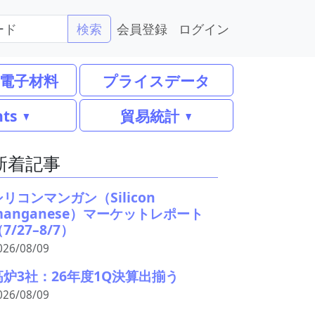
会員登録
ログイン
検索
電子材料
プライスデータ
nts
貿易統計
新着記事
シリコンマンガン（Silicon
manganese）マーケットレポート
7/27–8/7）
026/08/09
高炉3社：26年度1Q決算出揃う
026/08/09