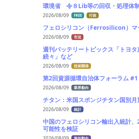
環境省 令８Lib等の回収・処理
2026/08/09
FREE
行政
フェロシリコン（Ferrosilicon）
2026/08/09
市況
週刊バッテリートピックス「トヨタ
続々」など
2026/08/09
技術開発
第2回資源循環自治体フォーラム #
2026/08/09
業界動向
チタン：米国スポンジチタン国別月別
2026/08/09
統計
中国のフェロシリコン輸出入統計、2
可能性を検証
2026/08/09
海外動向