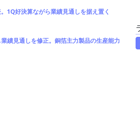
発表。1Q好決算ながら業績見通しを据え置く
表し業績見通しを修正。銅箔主力製品の生産能力