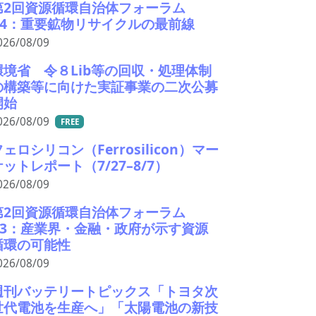
第2回資源循環自治体フォーラム
#4：重要鉱物リサイクルの最前線
026/08/09
環境省 令８Lib等の回収・処理体制
の構築等に向けた実証事業の二次公募
開始
026/08/09
FREE
フェロシリコン（Ferrosilicon）マー
ケットレポート（7/27–8/7）
026/08/09
第2回資源循環自治体フォーラム
#3：産業界・金融・政府が示す資源
循環の可能性
026/08/09
週刊バッテリートピックス「トヨタ次
世代電池を生産へ」「太陽電池の新技