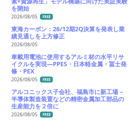
素×資源再生」モデル構築に向けた実証実験
を開始
2026/08/05
FREE
東海カーボン：26/12期2Q決算を発表し業
績見通しを上方修正
2026/08/05
車載用電池に使用するアルミ材の水平リサ
イクルを実現―PPES・日本軽金属・冨士発
條・PEX
2026/08/05
FREE
アルコニックス子会社、福島市に新工場－
半導体製造装置などの精密金属加工部品の
生産能力を２倍に
2026/08/05
FREE