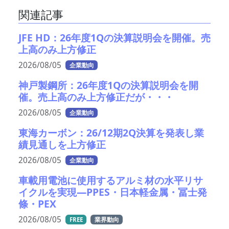
関連記事
JFE HD：26年度1Qの決算説明会を開催。売
上高のみ上方修正
2026/08/05
企業動向
神戸製鋼所：26年度1Qの決算説明会を開
催。売上高のみ上方修正だが・・・
2026/08/05
企業動向
東海カーボン：26/12期2Q決算を発表し業
績見通しを上方修正
2026/08/05
企業動向
車載用電池に使用するアルミ材の水平リサ
イクルを実現―PPES・日本軽金属・冨士発
條・PEX
2026/08/05
FREE
業界動向