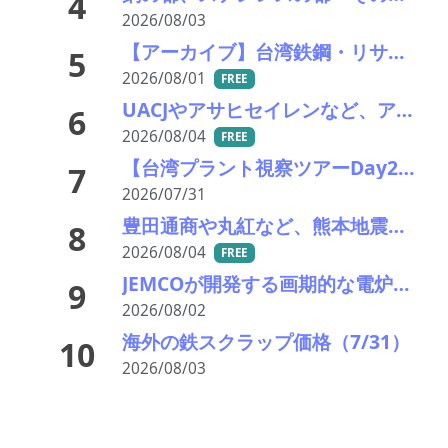
4
2026/08/03
【アーカイブ】台湾鉄鋼・リサイクル産業視察ツアー
5
2026/08/01
FREE
UACJやアサヒセイレンなど、アルミニウムのアップグレードリサイクル実用化開発を開始
6
2026/08/04
FREE
【台湾プラント視察ツアーDay2】TSUとTSRを訪問：世界トップクラスの電炉ダスト＆スラグ・リサイクルの最前線
7
2026/07/31
豊田通商や丸紅など、熊本地震被害に支援・義援金
8
2026/08/04
FREE
JEMCOが開発する画期的な電炉ダスト（EAFD）処理技術
9
2026/08/02
海外の鉄スクラップ価格（7/31）
10
2026/08/03