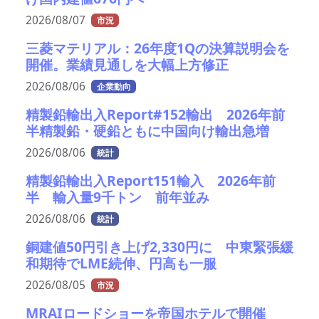
2026/08/07
市況
三菱マテリアル：26年度1Qの決算説明会を
開催。業績見通しを大幅上方修正
2026/08/06
企業動向
精製鉛輸出入Report#152輸出 2026年前
半精製鉛・硬鉛ともに中国向け輸出急増
2026/08/06
統計
精製鉛輸出入Report151輸入 2026年前
半 輸入量9千トン 前年並み
2026/08/06
統計
銅建値50円引き上げ2,330円に 中東緊張緩
和期待でLME続伸、円高も一服
2026/08/05
市況
MRAIロードショーを帝国ホテルで開催