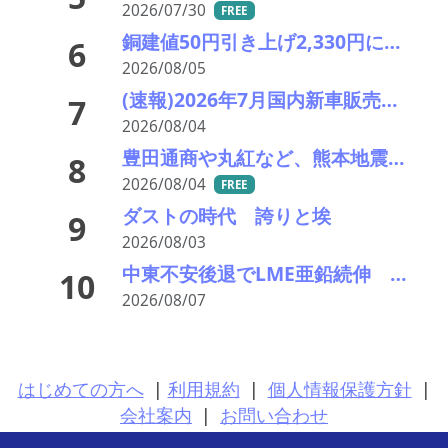
2026/07/30
FREE
銅建値50円引き上げ2,330円に 中東緊張緩和期待でLME続伸、円高も一服
6
2026/08/05
(速報)2026年7月国内新車販売 41万7千台 前年同月比7%増加 4か月連続プラス
7
2026/08/04
豊田通商や丸紅など、熊本地震被害に支援・義援金
8
2026/08/04
FREE
ダストの時代 誇りと埃
9
2026/08/03
中東不安後退でLME亜鉛続伸 27円引き上げ国内建値676円へ
10
2026/08/07
はじめての方へ
|
利用規約
|
個人情報保護方針
|
会社案内
|
お問い合わせ