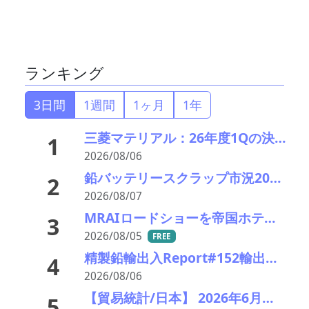
ランキング
3日間
1週間
1ヶ月
1年
三菱マテリアル：26年度1Qの決算説明会を開催。業績見通しを大幅上方修正
1
2026/08/06
鉛バッテリースクラップ市況2026＃6 9月の最盛期目前ながらも続伸相場に陰り――ついに精錬所の操業も本格的な採算割れに
2
2026/08/07
MRAIロードショーを帝国ホテルで開催 「MRAI国際ビジネスサミット(IBS2026)」、日本のリサイクル企業に参加呼びかけ
3
2026/08/05
FREE
精製鉛輸出入Report#152輸出 2026年前半精製鉛・硬鉛ともに中国向け輸出急増
4
2026/08/06
【貿易統計/日本】 2026年6月一覧表
5