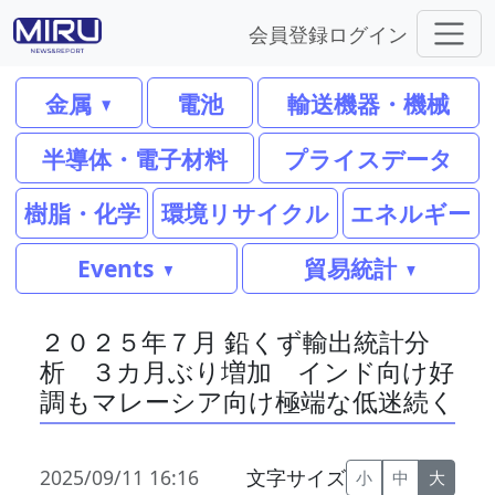
会員登録
ログイン
金属
電池
輸送機器・機械
半導体・電子材料
プライスデータ
樹脂・化学
環境リサイクル
エネルギー
Events
貿易統計
２０２５年７月 鉛くず輸出統計分
析 ３カ月ぶり増加 インド向け好
調もマレーシア向け極端な低迷続く
2025/09/11 16:16
文字サイズ
小
中
大