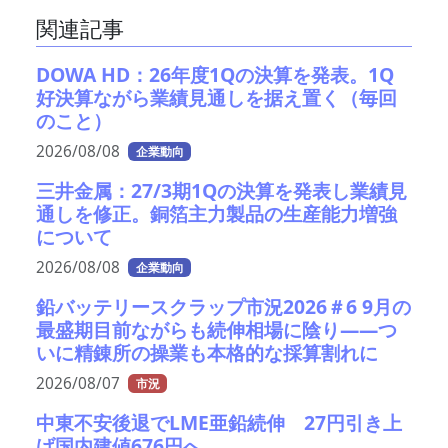
関連記事
DOWA HD：26年度1Qの決算を発表。1Q
好決算ながら業績見通しを据え置く（毎回
のこと）
2026/08/08
企業動向
三井金属：27/3期1Qの決算を発表し業績見
通しを修正。銅箔主力製品の生産能力増強
について
2026/08/08
企業動向
鉛バッテリースクラップ市況2026＃6 9月の
最盛期目前ながらも続伸相場に陰り――つ
いに精錬所の操業も本格的な採算割れに
2026/08/07
市況
中東不安後退でLME亜鉛続伸 27円引き上
げ国内建値676円へ