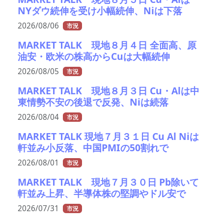
NYダウ続伸を受け小幅続伸、Niは下落
2026/08/06
市況
MARKET TALK 現地８月４日 全面高、原
油安・欧米の株高からCuは大幅続伸
2026/08/05
市況
MARKET TALK 現地８月３日 Cu・Alは中
東情勢不安の後退で反発、Niは続落
2026/08/04
市況
MARKET TALK 現地７月３１日 Cu Al Niは
軒並み小反落、中国PMIの50割れで
2026/08/01
市況
MARKET TALK 現地７月３０日 Pb除いて
軒並み上昇、半導体株の堅調やドル安で
2026/07/31
市況