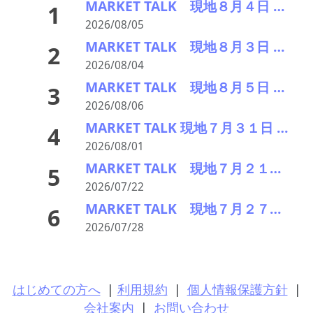
MARKET TALK 現地８月４日 全面高、原油安・欧米の株高からCuは大幅続伸
1
2026/08/05
MARKET TALK 現地８月３日 Cu・Alは中東情勢不安の後退で反発、Niは続落
2
2026/08/04
MARKET TALK 現地８月５日 Cu・AlはNYダウ続伸を受け小幅続伸、Niは下落
3
2026/08/06
MARKET TALK 現地７月３１日 Cu Al Niは軒並み小反落、中国PMIの50割れで
4
2026/08/01
MARKET TALK 現地７月２１日 鉛除いて揃って上昇。半導体関連株牽引の株高で
5
2026/07/22
MARKET TALK 現地７月２７日 Cu・Alは中東情勢の緊張緩和期待で堅調、Niは反落
6
2026/07/28
はじめての方へ
|
利用規約
|
個人情報保護方針
|
会社案内
|
お問い合わせ