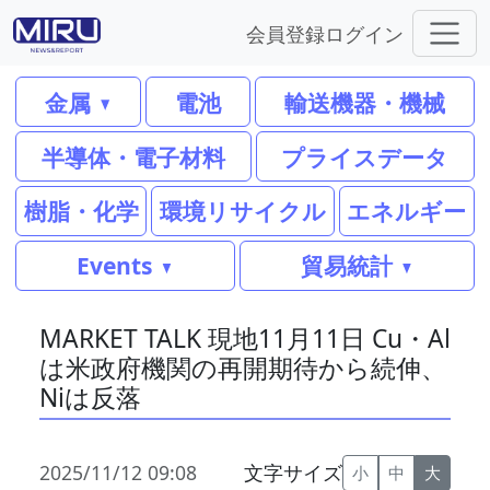
会員登録
ログイン
金属
電池
輸送機器・機械
半導体・電子材料
プライスデータ
樹脂・化学
環境リサイクル
エネルギー
Events
貿易統計
MARKET TALK 現地11月11日 Cu・Al
は米政府機関の再開期待から続伸、
Niは反落
2025/11/12 09:08
文字サイズ
小
中
大