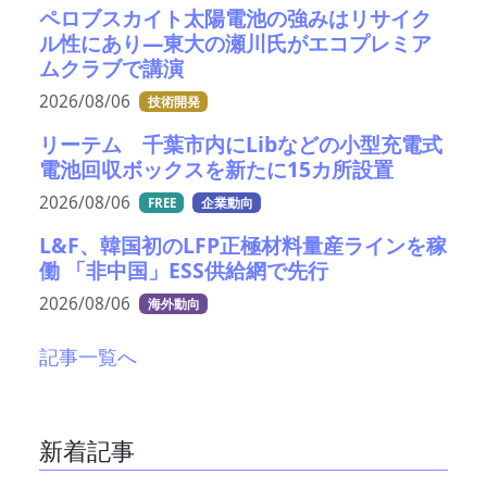
ペロブスカイト太陽電池の強みはリサイク
ル性にあり―東大の瀬川氏がエコプレミア
ムクラブで講演
2026/08/06
技術開発
リーテム 千葉市内にLibなどの小型充電式
電池回収ボックスを新たに15カ所設置
2026/08/06
FREE
企業動向
L&F、韓国初のLFP正極材料量産ラインを稼
働 「非中国」ESS供給網で先行
2026/08/06
海外動向
記事一覧へ
新着記事