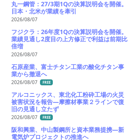
丸一鋼管：27/3期1Qの決算説明会を開催。
日本・北米が業績を牽引
2026/08/07
フジクラ：26年度1Qの決算説明会を開催。
業績見通し2度目の上方修正で利益は前期比
倍増
2026/08/07
石原産業、富士チタン工業の酸化チタン事
業から撤退へ
2026/08/07
FREE
アルコニックス、東北化工粉砕工場の火災
被害状況を報告―摩擦材事業２ラインで復
旧の見通し立たず
2026/08/07
FREE
阪和興業、中山製鋼所と資本業務提携―新
電気炉プロジェクトの推進へ