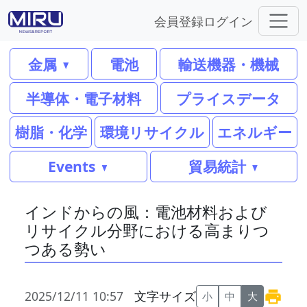
会員登録
ログイン
金属
電池
輸送機器・機械
半導体・電子材料
プライスデータ
樹脂・化学
環境リサイクル
エネルギー
Events
貿易統計
インドからの風：電池材料および
リサイクル分野における高まりつ
つある勢い
2025/12/11 10:57
文字サイズ
小
中
大