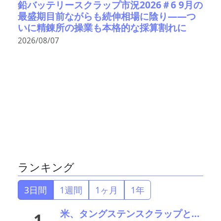
鉛バッテリースクラップ市況2026＃6 9月の
最盛期目前ながらも続伸相場に陰り――つ
いに精錬所の操業も本格的な採算割れに
2026/08/07
ランキング
3日間
1週間
1ヶ月
1年
米、タングステンスクラップと電池ブラックマス輸出禁止 国内向け販売100%を義務化
1