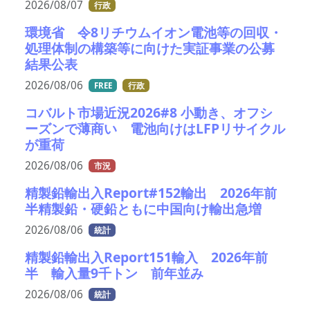
2026/08/07
行政
環境省 令8リチウムイオン電池等の回収・
処理体制の構築等に向けた実証事業の公募
結果公表
2026/08/06
FREE
行政
コバルト市場近況2026#8 小動き、オフシ
ーズンで薄商い 電池向けはLFPリサイクル
が重荷
2026/08/06
市況
精製鉛輸出入Report#152輸出 2026年前
半精製鉛・硬鉛ともに中国向け輸出急増
2026/08/06
統計
精製鉛輸出入Report151輸入 2026年前
半 輸入量9千トン 前年並み
2026/08/06
統計