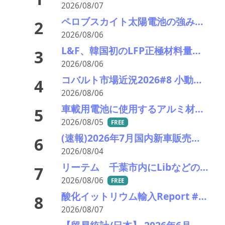
2026/08/07
ペロブスカイト太陽電池の強みはリサイクル性にあり―東大の瀬川氏がエコプレミアムクラブで講演
2
2026/08/06
L&F、韓国初のLFP正極材料量産ラインを稼働 「非中国」ESS供給網で先行
3
2026/08/06
コバルト市場近況2026#8 小動き、オフシーズンで薄商い 電池向けはLFPリサイクルが重荷
4
2026/08/06
車載用電池に使用するアルミ材の水平リサイクルを実現―PPES・日本軽金属・冨士発條・PEX
5
2026/08/05
FREE
(速報)2026年7月国内新車販売 41万7千台 前年同月比7%増加 4か月連続プラス
6
2026/08/04
リーテム 千葉市内にLibなどの小型充電式電池回収ボックスを新たに15カ所設置
7
2026/08/06
FREE
酸化イットリウム輸入Report #52 2026年前半中国から輸入量激減 でも依然中国頼り
8
2026/08/07