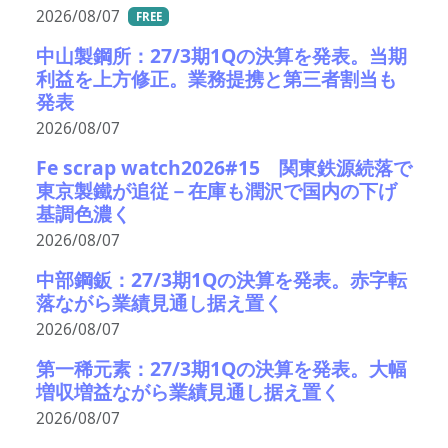
2026/08/07
FREE
中山製鋼所：27/3期1Qの決算を発表。当期
利益を上方修正。業務提携と第三者割当も
発表
2026/08/07
Fe scrap watch2026#15 関東鉄源続落で
東京製鐵が追従－在庫も潤沢で国内の下げ
基調色濃く
2026/08/07
中部鋼鈑：27/3期1Qの決算を発表。赤字転
落ながら業績見通し据え置く
2026/08/07
第一稀元素：27/3期1Qの決算を発表。大幅
増収増益ながら業績見通し据え置く
2026/08/07