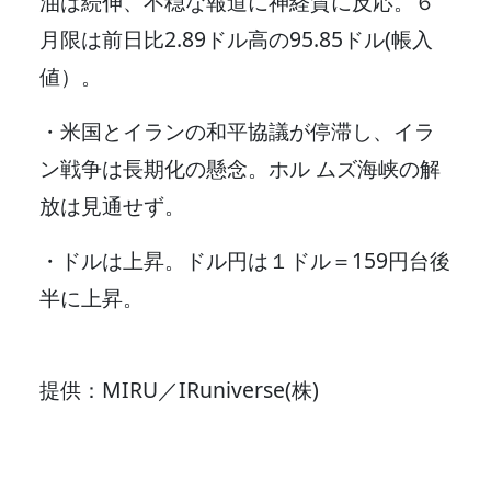
油は続伸、不穏な報道に神経質に反応。６
月限は前日比2.89ドル高の95.85ドル(帳入
値）。
・米国とイランの和平協議が停滞し、イラ
ン戦争は長期化の懸念。ホル ムズ海峡の解
放は見通せず。
・ドルは上昇。ドル円は１ドル＝159円台後
半に上昇。
提供：MIRU／IRuniverse(株)