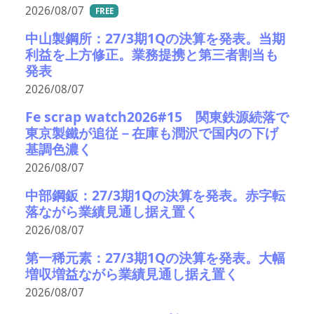
2026/08/07
FREE
中山製鋼所：27/3期1Qの決算を発表。当期
利益を上方修正。業務提携と第三者割当も
発表
2026/08/07
Fe scrap watch2026#15 関東鉄源続落で
東京製鐵が追従－在庫も潤沢で国内の下げ
基調色濃く
2026/08/07
中部鋼鈑：27/3期1Qの決算を発表。赤字転
落ながら業績見通し据え置く
2026/08/07
第一稀元素：27/3期1Qの決算を発表。大幅
増収増益ながら業績見通し据え置く
2026/08/07