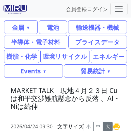
会員登録
ログイン
金属
電池
輸送機器・機械
半導体・電子材料
プライスデータ
樹脂・化学
環境リサイクル
エネルギー
Events
貿易統計
MARKET TALK 現地４月２３日 Cu
は和平交渉難航懸念から反落 、Al・
Niは続伸
2026/04/24 09:30
文字サイズ
小
中
大