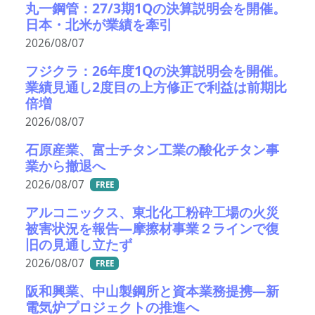
丸一鋼管：27/3期1Qの決算説明会を開催。
日本・北米が業績を牽引
2026/08/07
フジクラ：26年度1Qの決算説明会を開催。
業績見通し2度目の上方修正で利益は前期比
倍増
2026/08/07
石原産業、富士チタン工業の酸化チタン事
業から撤退へ
2026/08/07
FREE
アルコニックス、東北化工粉砕工場の火災
被害状況を報告―摩擦材事業２ラインで復
旧の見通し立たず
2026/08/07
FREE
阪和興業、中山製鋼所と資本業務提携―新
電気炉プロジェクトの推進へ