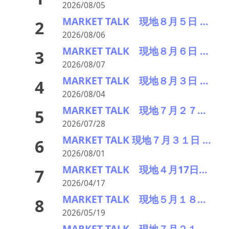
2026/08/05
MARKET TALK 現地８月５日 Cu・AlはNYダウ続伸を受け小幅続伸、Niは下落
2
2026/08/06
MARKET TALK 現地８月６日 Cu・Niはダウ安・ドル高から下落、Alは小幅続伸
3
2026/08/07
MARKET TALK 現地８月３日 Cu・Alは中東情勢不安の後退で反発、Niは続落
4
2026/08/04
MARKET TALK 現地７月２７日 Cu・Alは中東情勢の緊張緩和期待で堅調、Niは反落
5
2026/07/28
MARKET TALK 現地７月３１日 Cu Al Niは軒並み小反落、中国PMIの50割れで
6
2026/08/01
MARKET TALK 現地４月17日 Cuは米株高を受けて続伸、Al・Niは大幅反落
7
2026/04/17
MARKET TALK 現地５月１８日 Zn除いて反発、NYダウの反発を受け買い優勢に
8
2026/05/19
MARKET TALK 現地７月２１日 鉛除いて揃って上昇。半導体関連株牽引の株高で