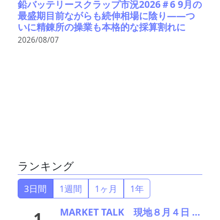
鉛バッテリースクラップ市況2026＃6 9月の
最盛期目前ながらも続伸相場に陰り――つ
いに精錬所の操業も本格的な採算割れに
2026/08/07
ランキング
3日間
1週間
1ヶ月
1年
MARKET TALK 現地８月４日 全面高、原油安・欧米の株高からCuは大幅続伸
1