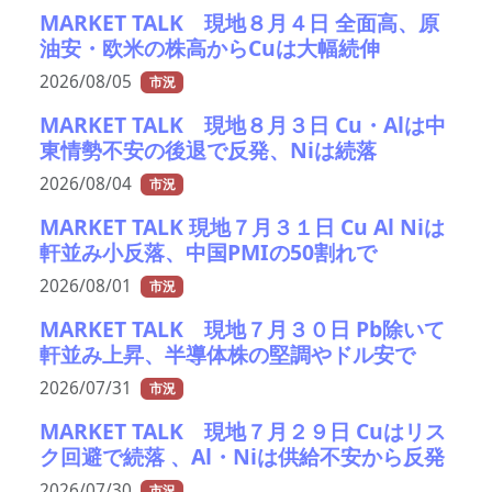
MARKET TALK 現地８月４日 全面高、原
油安・欧米の株高からCuは大幅続伸
2026/08/05
市況
MARKET TALK 現地８月３日 Cu・Alは中
東情勢不安の後退で反発、Niは続落
2026/08/04
市況
MARKET TALK 現地７月３１日 Cu Al Niは
軒並み小反落、中国PMIの50割れで
2026/08/01
市況
MARKET TALK 現地７月３０日 Pb除いて
軒並み上昇、半導体株の堅調やドル安で
2026/07/31
市況
MARKET TALK 現地７月２９日 Cuはリス
ク回避で続落 、Al・Niは供給不安から反発
2026/07/30
市況