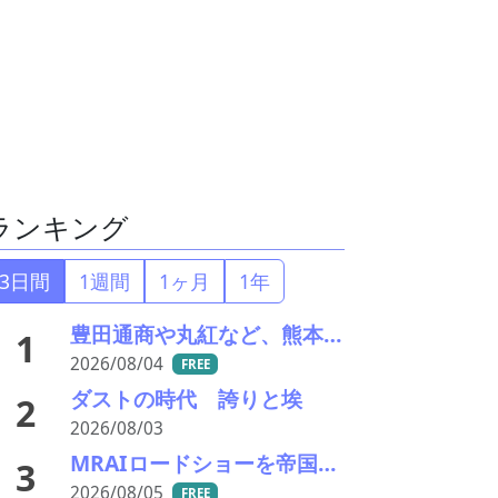
ランキング
3日間
1週間
1ヶ月
1年
豊田通商や丸紅など、熊本地震被害に支援・義援金
1
2026/08/04
FREE
ダストの時代 誇りと埃
2
2026/08/03
MRAIロードショーを帝国ホテルで開催 「MRAI国際ビジネスサミット(IBS2026)」、日本のリサイクル企業に参加呼びかけ
3
2026/08/05
FREE