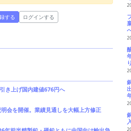
2
録する
ログインする
2
酸
2
引き上げ国内建値676円へ
2
説明会を開催。業績見通しを大幅上方修正
2
 2026年前半精製鉛・硬鉛ともに中国向け輸出急