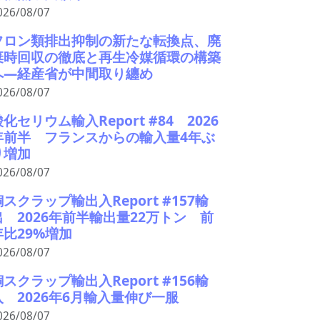
026/08/07
フロン類排出抑制の新たな転換点、廃
棄時回収の徹底と再生冷媒循環の構築
へ―経産省が中間取り纏め
026/08/07
化セリウム輸入Report #84 2026
年前半 フランスからの輸入量4年ぶ
り増加
026/08/07
銅スクラップ輸出入Report #157輸
出 2026年前半輸出量22万トン 前
年比29%増加
026/08/07
銅スクラップ輸出入Report #156輸
入 2026年6月輸入量伸び一服
026/08/07