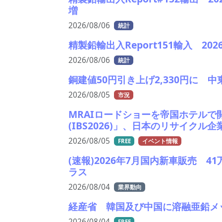
増
2026/08/06
統計
精製鉛輸出入Report151輸入 2
2026/08/06
統計
銅建値50円引き上げ2,330円に 
2026/08/05
市況
MRAIロードショーを帝国ホテルで
(IBS2026)」、日本のリサイクル
2026/08/05
FREE
イベント情報
(速報)2026年7月国内新車販売 
ラス
2026/08/04
業界動向
経産省 韓国及び中国に溶融亜鉛メ
2026/08/04
FREE