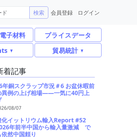
会員登録
ログイン
検索
電子材料
プライスデータ
nts
貿易統計
新着記事
26年銅スクラップ市況＃6 お盆休暇前
の異例の上げ相場――一気に40円上
げ
026/08/07
酸化イットリウム輸入Report #52
2026年前半中国から輸入量激減 で
も依然中国頼り