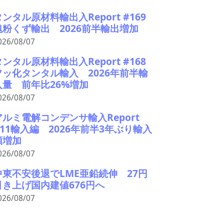
タンタル原材料輸出入Report #169
塊粉くず輸出 2026前半輸出増加
026/08/07
タンタル原材料輸出入Report #168
フッ化タンタル輸入 2026年前半輸
入量 前年比26%増加
026/08/07
アルミ電解コンデンサ輸入Report
#11輸入編 2026年前半3年ぶり輸入
額増加
026/08/07
中東不安後退でLME亜鉛続伸 27円
引き上げ国内建値676円へ
026/08/07