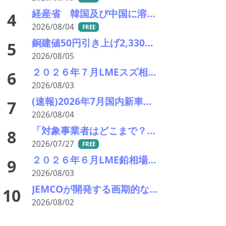
経産省 韓国及び中国に溶融亜鉛メッキ類鋼材に対し不当廉売関税の課税を発表
4
2026/08/04
FREE
銅建値50円引き上げ2,330円に 中東緊張緩和期待でLME続伸、円高も一服
5
2026/08/05
２０２６年７月LMEスズ相場&在庫の推移一覧 供給制約と在庫減少で反発 月末は5万5,000ドル台を回復
6
2026/08/03
(速報)2026年7月国内新車販売 41万7千台 前年同月比7%増加 4か月連続プラス
7
2026/08/04
「対象事業者はどこまで？」、残り２年半で細部の詰め急ぐ――環境省、第１回スクラップヤード環境対策技術検討会
8
2026/07/27
FREE
２０２６年６月LME鉛相場&国内鉛建値の推移 大量納入で軟調も月後半持ち直し 建値は372円へ回復
9
2026/08/03
JEMCOが開発する画期的な電炉ダスト（EAFD）処理技術
10
2026/08/02