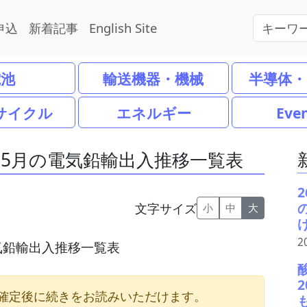
申込
新着記事
English Site
電池
輸送機器・機械
半導体・
サイクル
エネルギー
Eve
6年5月の電気鉛輸出入推移一覧表
文字サイズ
小
中
大
2
電気鉛輸出入推移一覧表
確定後に続きをお読みいただけます。