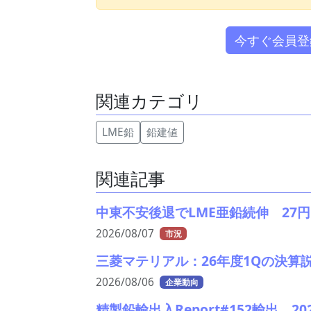
今すぐ会員登
関連カテゴリ
LME鉛
鉛建値
関連記事
中東不安後退でLME亜鉛続伸 27円
2026/08/07
市況
三菱マテリアル：26年度1Qの決算
2026/08/06
企業動向
精製鉛輸出入Report#152輸出