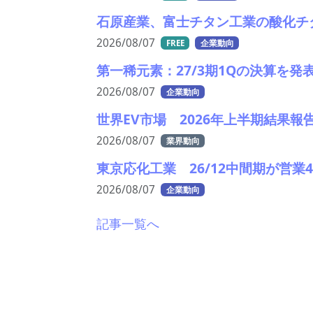
石原産業、富士チタン工業の酸化チ
2026/08/07
FREE
企業動向
第一稀元素：27/3期1Qの決算を
2026/08/07
企業動向
世界EV市場 2026年上半期結果報
2026/08/07
業界動向
東京応化工業 26/12中間期が営
2026/08/07
企業動向
記事一覧へ