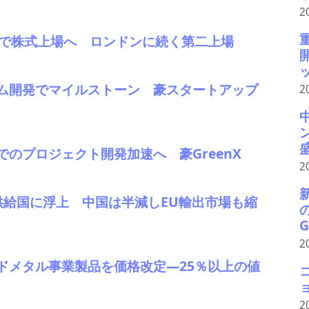
2
アで株式上場へ ロンドンに続く第二上場
ッ
ム開発でマイルストーン 豪スタートアップ
2
のプロジェクト開発加速へ 豪GreenX
2
供給国に浮上 中国は半減しEU輸出市場も縮
G
2
ドメタル事業製品を価格改定―25％以上の値
2