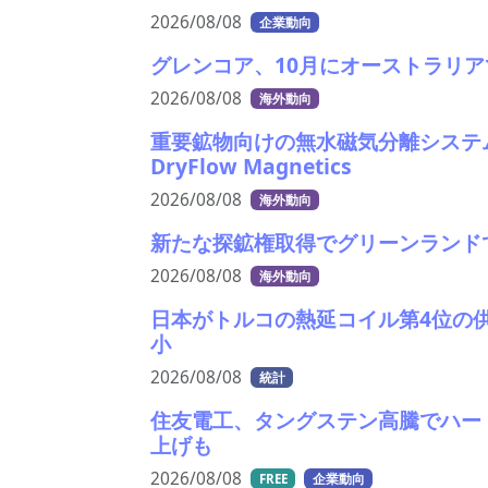
2026/08/08
企業動向
グレンコア、10月にオーストラリ
2026/08/08
海外動向
重要鉱物向けの無水磁気分離システ
DryFlow Magnetics
2026/08/08
海外動向
新たな探鉱権取得でグリーンランドで
2026/08/08
海外動向
日本がトルコの熱延コイル第4位の
小
2026/08/08
統計
住友電工、タングステン高騰でハー
上げも
2026/08/08
FREE
企業動向