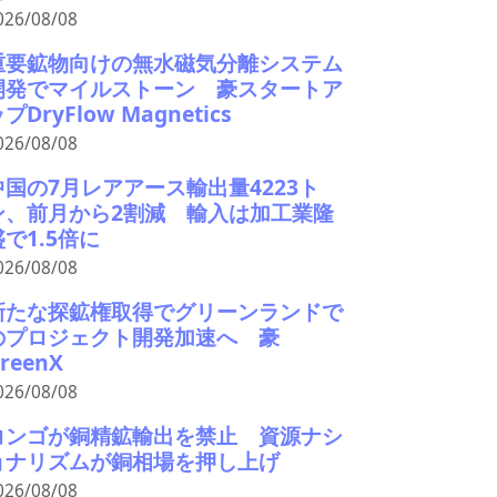
026/08/08
重要鉱物向けの無水磁気分離システム
開発でマイルストーン 豪スタートア
プDryFlow Magnetics
026/08/08
中国の7月レアアース輸出量4223ト
ン、前月から2割減 輸入は加工業隆
盛で1.5倍に
026/08/08
新たな探鉱権取得でグリーンランドで
のプロジェクト開発加速へ 豪
reenX
026/08/08
コンゴが銅精鉱輸出を禁止 資源ナシ
ョナリズムが銅相場を押し上げ
026/08/08