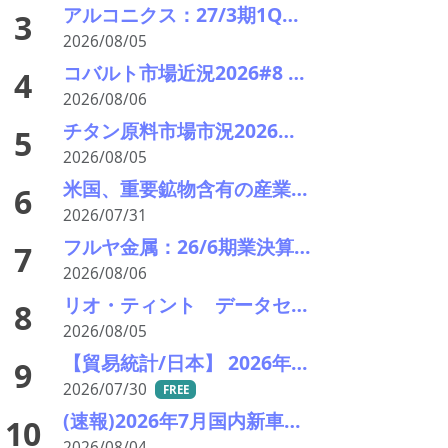
アルコニクス：27/3期1Q決算を発表。業績見通し、配当を修正
3
2026/08/05
コバルト市場近況2026#8 小動き、オフシーズンで薄商い 電池向けはLFPリサイクルが重荷
4
2026/08/06
チタン原料市場市況2026年8月 下落、最終需要戻らず 鉱石8年ぶり安値
5
2026/08/05
米国、重要鉱物含有の産業廃棄物の輸出を制限へ トランプ氏が署名、国家防衛で物資確保
6
2026/07/31
フルヤ金属：26/6期業決算を発表。中計進捗状況
7
2026/08/06
リオ・ティント データセンターブームにおける自社の優位性を強調 銅やアルミニウム事業の伸び背景に
8
2026/08/05
【貿易統計/日本】 2026年6月一覧表
9
2026/07/30
FREE
(速報)2026年7月国内新車販売 41万7千台 前年同月比7%増加 4か月連続プラス
10
2026/08/04