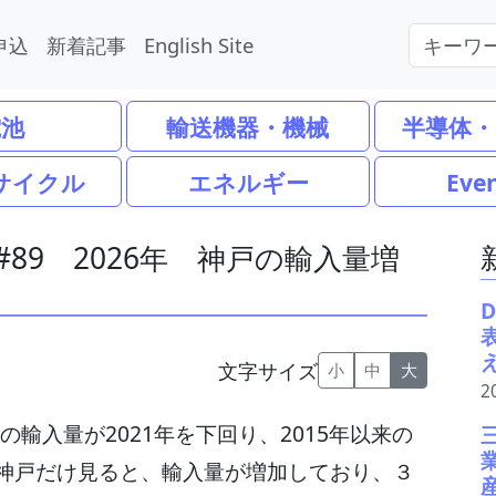
申込
新着記事
English Site
電池
輸送機器・機械
半導体・
サイクル
エネルギー
Eve
 #89 2026年 神戸の輸入量増
文字サイズ
小
中
大
2
の輸入量が2021年を下回り、2015年以来の
神戸だけ見ると、輸入量が増加しており、３