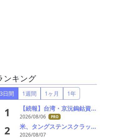
ランキング
3日間
1週間
1ヶ月
1年
【続報】台湾・京沅鎢鈷資源の黄会長殺害事件、元従業員を逮捕か／8月8・9日に葬儀執行へ
1
2026/08/06
PRO
米、タングステンスクラップと電池ブラックマス輸出禁止 国内向け販売100%を義務化
2
2026/08/07