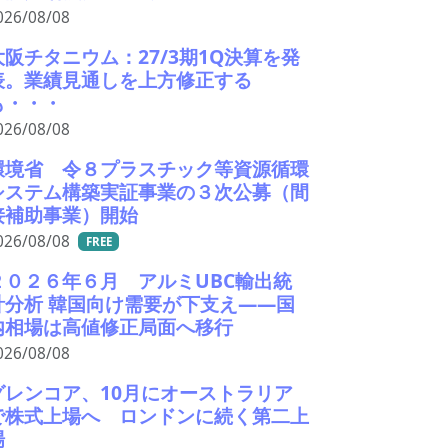
026/08/08
大阪チタニウム：27/3期1Q決算を発
表。業績見通しを上方修正する
も・・・
026/08/08
環境省 令８プラスチック等資源循環
システム構築実証事業の３次公募（間
接補助事業）開始
026/08/08
FREE
２０２６年６月 アルミUBC輸出統
計分析 韓国向け需要が下支え――国
内相場は高値修正局面へ移行
026/08/08
グレンコア、10月にオーストラリア
で株式上場へ ロンドンに続く第二上
場