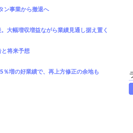
タン事業から撤退へ
発表。大幅増収増益ながら業績見通し据え置く
告と将来予想
業45％増の好業績で、再上方修正の余地も