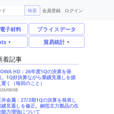
会員登録
ログイン
検索
電子材料
プライスデータ
nts
貿易統計
新着記事
DOWA HD：26年度1Qの決算を発
表。1Q好決算ながら業績見通しを据
え置く（毎回のこと）
026/08/08
三井金属：27/3期1Qの決算を発表し
業績見通しを修正。銅箔主力製品の生
産能力増強について