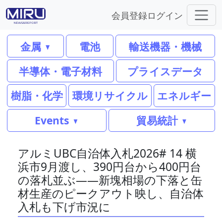
会員登録
ログイン
金属
電池
輸送機器・機械
半導体・電子材料
プライスデータ
樹脂・化学
環境リサイクル
エネルギー
Events
貿易統計
アルミUBC自治体入札2026# 14 横
浜市9月渡し、390円台から400円台
の落札並ぶ――新塊相場の下落と缶
材生産のピークアウト映し、自治体
入札も下げ市況に