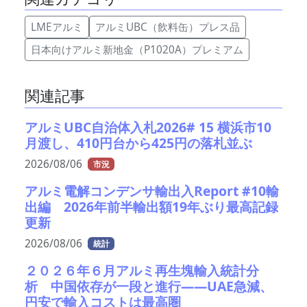
LMEアルミ
アルミUBC（飲料缶）プレス品
日本向けアルミ新地金（P1020A）プレミアム
関連記事
アルミUBC自治体入札2026# 15 横浜市10
月渡し、410円台から425円の落札並ぶ
2026/08/06
市況
アルミ電解コンデンサ輸出入Report #10輸
出編 2026年前半輸出額19年ぶり最高記録
更新
2026/08/06
統計
２０２６年６月アルミ再生塊輸入統計分
析 中国依存が一段と進行――UAE急減、
円安で輸入コストは最高圏