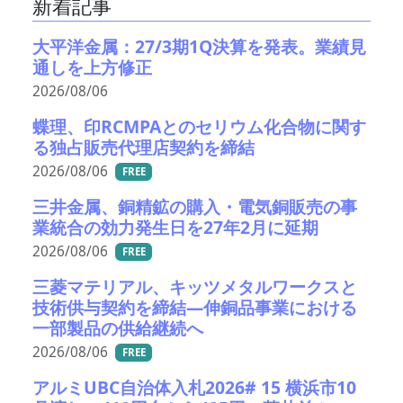
新着記事
大平洋金属：27/3期1Q決算を発表。業績見
通しを上方修正
2026/08/06
蝶理、印RCMPAとのセリウム化合物に関す
る独占販売代理店契約を締結
2026/08/06
FREE
三井金属、銅精鉱の購入・電気銅販売の事
業統合の効力発生日を27年2月に延期
2026/08/06
FREE
三菱マテリアル、キッツメタルワークスと
技術供与契約を締結―伸銅品事業における
一部製品の供給継続へ
2026/08/06
FREE
アルミUBC自治体入札2026# 15 横浜市10