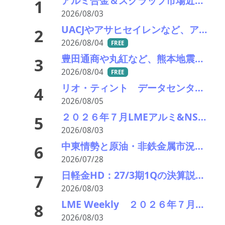
アルミ合金＆スクラップ市場近況2026＃15 一段と深まる下落市況――「熊本地震による市況への影響は軽微」
1
2026/08/03
UACJやアサヒセイレンなど、アルミニウムのアップグレードリサイクル実用化開発を開始
2
2026/08/04
FREE
豊田通商や丸紅など、熊本地震被害に支援・義援金
3
2026/08/04
FREE
リオ・ティント データセンターブームにおける自社の優位性を強調 銅やアルミニウム事業の伸び背景に
4
2026/08/05
２０２６年７月LMEアルミ&NSP相場推移 持ち直し、需給逼迫感が再浮上 在庫減少で回復基調
5
2026/08/03
中東情勢と原油・非鉄金属市況の行方――エモリファンドマネジメントの江守哲氏に聞く
6
2026/07/28
日軽金HD：27/3期1Qの決算説明会を開催、神戸製鋼との事業統合についてもコメント
7
2026/08/03
LME Weekly ２０２６年７月２７日－３１日 銅が高値圏維持 供給逼迫と在庫減少で買い優勢
8
2026/08/03