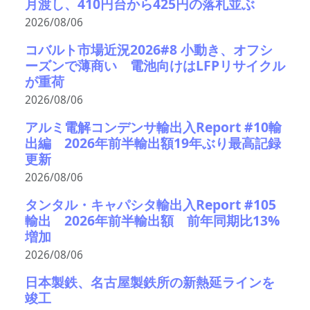
月渡し、410円台から425円の落札並ぶ
2026/08/06
コバルト市場近況2026#8 小動き、オフシ
ーズンで薄商い 電池向けはLFPリサイクル
が重荷
2026/08/06
アルミ電解コンデンサ輸出入Report #10輸
出編 2026年前半輸出額19年ぶり最高記録
更新
2026/08/06
タンタル・キャパシタ輸出入Report #105
輸出 2026年前半輸出額 前年同期比13%
増加
2026/08/06
日本製鉄、名古屋製鉄所の新熱延ラインを
竣工