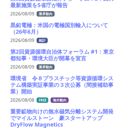
最新施策を5省庁が報告
2026/08/09
業界動向
黒鉛電極：米国の電極国別輸入について
（26年6月）
2026/08/09
統計
第2回資源循環自治体フォーラム #1：東京
都知事・環境大臣が開幕を宣言
2026/08/09
業界動向
環境省 令８プラスチック等資源循環シス
テム構築実証事業の３次公募（間接補助事
業）開始
2026/08/08
FREE
海外動向
重要鉱物向けの無水磁気分離システム開発
でマイルストーン 豪スタートアップ
DryFlow Magnetics