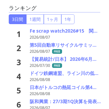
ランキング
3日間
1週間
1ヶ月
1年
Fe scrap watch2026#15 関東鉄源続落で東京製鐵が追従－在庫も潤沢で国内の下げ基調色濃く
1
2026/08/07
第5回自動車リサイクルサミット 講演者紹介： 日本製鉄 技術総括部 部長代理 礒原 豊司雄氏
2
2026/08/07
FREE
【貿易統計/日本】 2026年6月一覧表
3
2026/07/30
FREE
ドイツ鉄鋼連盟、ライン川の低水位を恒久的な競争不利にしてはならないと警告
4
2026/08/08
日本がトルコの熱延コイル第4位の供給国に浮上 中国は半減しEU輸出市場も縮小
5
2026/08/08
阪和興業：27/3期1Q決算を発表、計画対比上振れしているも業績見通し据え置く
6
2026/08/07