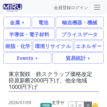
会員登録
ログイン
金属
電池
輸送機器・機械
半導体・電子材料
プライスデータ
樹脂・化学
環境リサイクル
エネルギー
Events
貿易統計
東京製鉄 鉄スクラップ価格改定
田原新断2000円下げ、他全地域
1000円下げ
2026/07/09
文字サ
小
中
大
FREE