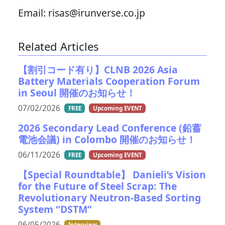
Email: risas@irunverse.co.jp
Related Articles
【割引コード有り】CLNB 2026 Asia
Battery Materials Cooperation Forum
in Seoul 開催のお知らせ！
07/02/2026
FREE
Upcoming EVENT
2026 Secondary Lead Conference (鉛蓄
電池会議) in Colombo 開催のお知らせ！
06/11/2026
FREE
Upcoming EVENT
【Special Roundtable】 Danieli’s Vision
for the Future of Steel Scrap: The
Revolutionary Neutron-Based Sorting
System “DSTM”
06/05/2026
Interview