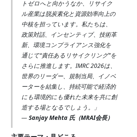
トゼロへと向かうなか、リサイク
ル産業は脱炭素化と資源効率向上の
中核を担っています。私たちは、
政策対話、インセンティブ、技術革
新、環境コンプライアンス強化を
通じて“責任あるリサイクリング”を
さらに推進します。IMRC 2026は、
世界のリーダー、規制当局、イノベ
ーターを結集し、持続可能で経済的
にも環境的にも優れた未来を共に創
造する場となるでしょう。」
—
Sanjay Mehta 氏（MRAI会長）
主要テーマ・見どころ