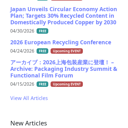
Japan Unveils Circular Economy Action
Plan; Targets 30% Recycled Content in
Domestically Produced Copper by 2030
04/30/2026
FREE
2026 European Recycling Conference
04/24/2026
FREE
Upcoming EVENT
アーカイブ：2026上海包装産業に登壇！ –
Archive: Packaging Industry Summit &
Functional Film Forum
04/15/2026
FREE
Upcoming EVENT
View All Articles
New Articles