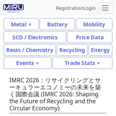
Registration
Login
Metal
Battery
Mobility
SCD / Electronics
Price Data
Resin / Chemistry
Recycling
Energy
Events
Trade Stats
IMRC 2026：リサイクリングとサ
ーキュラーエコノミーの未来を築
く国際会議 (IMRC 2026: Shaping
the Future of Recycling and the
Circular Economy)