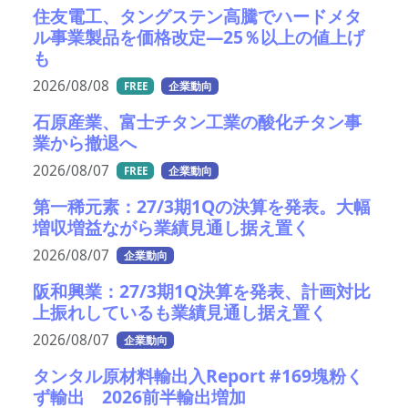
住友電工、タングステン高騰でハードメタ
ル事業製品を価格改定―25％以上の値上げ
も
2026/08/08
FREE
企業動向
石原産業、富士チタン工業の酸化チタン事
業から撤退へ
2026/08/07
FREE
企業動向
第一稀元素：27/3期1Qの決算を発表。大幅
増収増益ながら業績見通し据え置く
2026/08/07
企業動向
阪和興業：27/3期1Q決算を発表、計画対比
上振れしているも業績見通し据え置く
2026/08/07
企業動向
タンタル原材料輸出入Report #169塊粉く
ず輸出 2026前半輸出増加