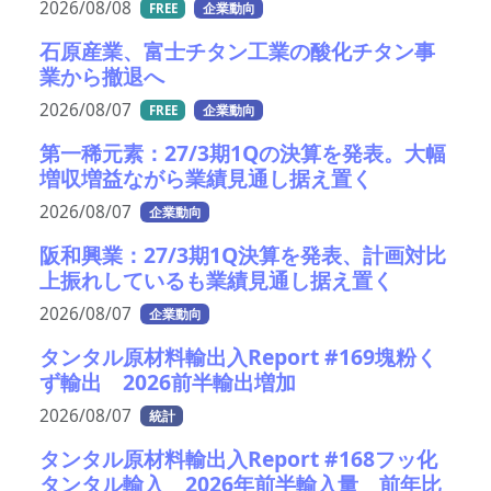
2026/08/08
FREE
企業動向
石原産業、富士チタン工業の酸化チタン事
業から撤退へ
2026/08/07
FREE
企業動向
第一稀元素：27/3期1Qの決算を発表。大幅
増収増益ながら業績見通し据え置く
2026/08/07
企業動向
阪和興業：27/3期1Q決算を発表、計画対比
上振れしているも業績見通し据え置く
2026/08/07
企業動向
タンタル原材料輸出入Report #169塊粉く
ず輸出 2026前半輸出増加
2026/08/07
統計
タンタル原材料輸出入Report #168フッ化
タンタル輸入 2026年前半輸入量 前年比