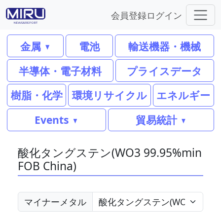
会員登録
ログイン
金属
電池
輸送機器・機械
半導体・電子材料
プライスデータ
樹脂・化学
環境リサイクル
エネルギー
Events
貿易統計
酸化タングステン(WO3 99.95%min
FOB China)
マイナーメタル