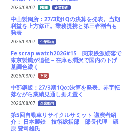
2026/08/07
FREE
企業動向
中山製鋼所：27/3期1Qの決算を発表。当期
利益を上方修正。業務提携と第三者割当も
発表
2026/08/07
企業動向
Fe scrap watch2026#15 関東鉄源続落で
東京製鐵が追従－在庫も潤沢で国内の下げ
基調色濃く
2026/08/07
市況
中部鋼鈑：27/3期1Qの決算を発表。赤字転
落ながら業績見通し据え置く
2026/08/07
企業動向
第5回自動車リサイクルサミット 講演者紹
介： 日本製鉄 技術総括部 部長代理 礒
原 豊司雄氏