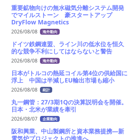
重要鉱物向けの無水磁気分離システム開発
でマイルストーン 豪スタートアップ
DryFlow Magnetics
2026/08/08
海外動向
ドイツ鉄鋼連盟、ライン川の低水位を恒久
的な競争不利にしてはならないと警告
2026/08/08
海外動向
日本がトルコの熱延コイル第4位の供給国に
浮上 中国は半減しEU輸出市場も縮小
2026/08/08
統計
丸一鋼管：27/3期1Qの決算説明会を開催。
日本・北米が業績を牽引
2026/08/07
企業動向
阪和興業、中山製鋼所と資本業務提携―新
電気炉プロジェクトの推進へ