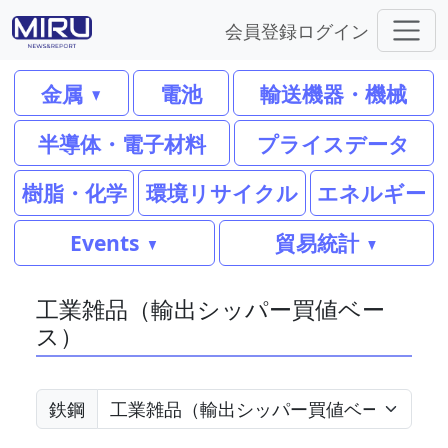
会員登録
ログイン
金属
電池
輸送機器・機械
半導体・電子材料
プライスデータ
樹脂・化学
環境リサイクル
エネルギー
Events
貿易統計
工業雑品（輸出シッパー買値ベー
ス）
鉄鋼