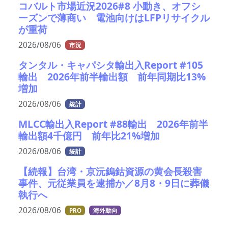
コバルト市場近況2026#8 小動き、オフシ
ーズンで薄商い 電池向けはLFPリサイクル
が重荷
2026/08/06
市況
タンタル・キャパシタ輸出入Report #105
輸出 2026年前半輸出額 前年同期比13%
増加
2026/08/06
統計
MLCC輸出入Report #88輸出 2026年前半
輸出額4千億円 前年比21%増加
2026/08/06
統計
【続報】台湾・京沅鎢鈷資源の黄会長殺害
事件、元従業員を逮捕か／8月8・9日に葬儀
執行へ
2026/08/06
PRO
海外動向