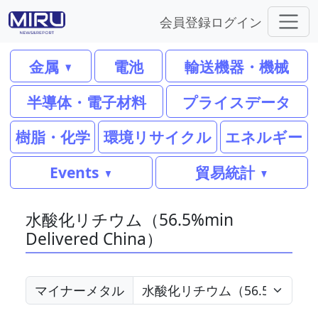
会員登録
ログイン
金属
電池
輸送機器・機械
半導体・電子材料
プライスデータ
樹脂・化学
環境リサイクル
エネルギー
Events
貿易統計
水酸化リチウム（56.5%min
Delivered China）
マイナーメタル