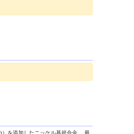
て
Nb）を添加したニッケル基超合金。 最