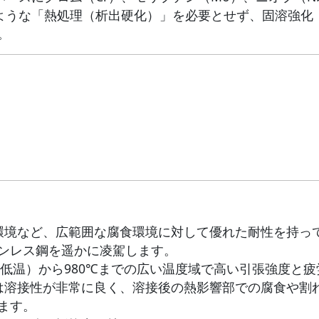
のような「熱処理（析出硬化）」を必要とせず、固溶強化
。
環境など、広範囲な腐食環境に対して優れた耐性を持っ
ンレス鋼を遥かに凌駕します。
極低温）から980℃までの広い温度域で高い引張強度と
は溶接性が非常に良く、溶接後の熱影響部での腐食や割
ます。