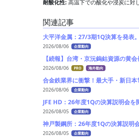
耐酸化性:
高温下での酸化や浸炭に対
関連記事
大平洋金属：27/3期1Q決算を発
2026/08/06
企業動向
【続報】台湾・京沅鎢鈷資源の黄会
2026/08/06
PRO
海外動向
合金鉄業界に衝撃！最大手・新日本
2026/08/06
企業動向
JFE HD：26年度1Qの決算説明
2026/08/05
企業動向
神戸製鋼所：26年度1Qの決算説明
2026/08/05
企業動向