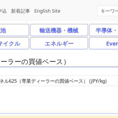
申込
新着記事
English Site
電池
輸送機器・機械
半導体・
サイクル
エネルギー
Eve
ィーラーの買値ベース）