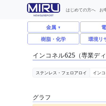
はじめての方へ
お
金属
樹脂・化学
環境リ
インコネル625（専業デ
ステンレス・フェロアロイ
グラフ