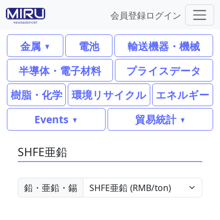
会員登録
ログイン
金属
電池
輸送機器・機械
半導体・電子材料
プライスデータ
樹脂・化学
環境リサイクル
エネルギー
Events
貿易統計
SHFE亜鉛
鉛・亜鉛・錫