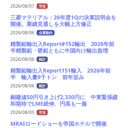
2026/08/07
市況
三菱マテリアル：26年度1Qの決算説明会を
開催。業績見通しを大幅上方修正
2026/08/06
企業動向
精製鉛輸出入Report#152輸出 2026年前
半精製鉛・硬鉛ともに中国向け輸出急増
2026/08/06
統計
精製鉛輸出入Report151輸入 2026年前
半 輸入量9千トン 前年並み
2026/08/06
統計
銅建値50円引き上げ2,330円に 中東緊張緩
和期待でLME続伸、円高も一服
2026/08/05
市況
MRAIロードショーを帝国ホテルで開催