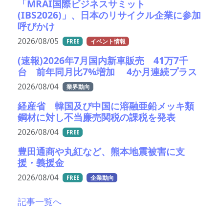
「MRAI国際ビジネスサミット
(IBS2026)」、日本のリサイクル企業に参加
呼びかけ
2026/08/05
FREE
イベント情報
(速報)2026年7月国内新車販売 41万7千
台 前年同月比7%増加 4か月連続プラス
2026/08/04
業界動向
経産省 韓国及び中国に溶融亜鉛メッキ類
鋼材に対し不当廉売関税の課税を発表
2026/08/04
FREE
豊田通商や丸紅など、熊本地震被害に支
援・義援金
2026/08/04
FREE
企業動向
記事一覧へ