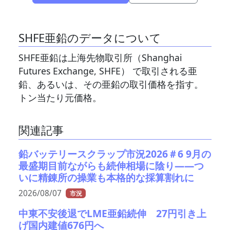
SHFE亜鉛のデータについて
SHFE亜鉛は上海先物取引所（Shanghai
Futures Exchange, SHFE） で取引される亜
鉛、あるいは、その亜鉛の取引価格を指す。
トン当たり元価格。
関連記事
鉛バッテリースクラップ市況2026＃6 9月の
最盛期目前ながらも続伸相場に陰り――つ
いに精錬所の操業も本格的な採算割れに
2026/08/07
市況
中東不安後退でLME亜鉛続伸 27円引き上
げ国内建値676円へ