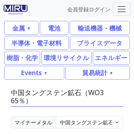
会員登録
ログイン
金属
電池
輸送機器・機械
半導体・電子材料
プライスデータ
樹脂・化学
環境リサイクル
エネルギー
Events
貿易統計
中国タングステン鉱石（WO3
65％）
マイナーメタル