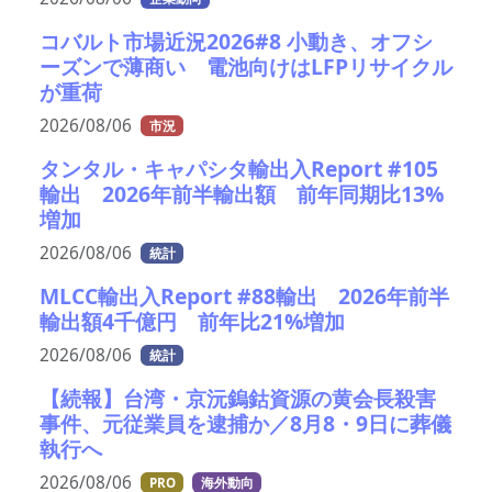
コバルト市場近況2026#8 小動き、オフシ
ーズンで薄商い 電池向けはLFPリサイクル
が重荷
2026/08/06
市況
タンタル・キャパシタ輸出入Report #105
輸出 2026年前半輸出額 前年同期比13%
増加
2026/08/06
統計
MLCC輸出入Report #88輸出 2026年前半
輸出額4千億円 前年比21%増加
2026/08/06
統計
【続報】台湾・京沅鎢鈷資源の黄会長殺害
事件、元従業員を逮捕か／8月8・9日に葬儀
執行へ
2026/08/06
PRO
海外動向