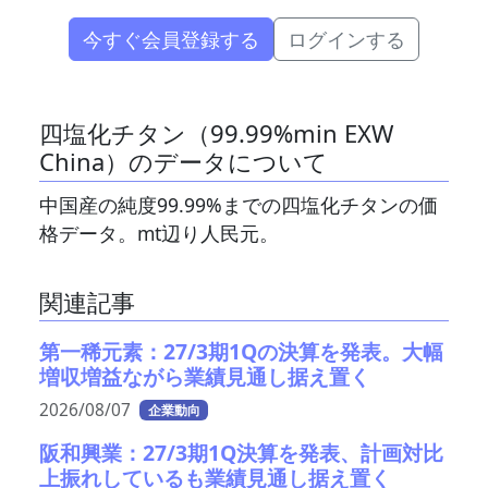
今すぐ会員登録する
ログインする
四塩化チタン（99.99%min EXW
China）のデータについて
中国産の純度99.99%までの四塩化チタンの価
格データ。mt辺り人民元。
関連記事
第一稀元素：27/3期1Qの決算を発表。大幅
増収増益ながら業績見通し据え置く
2026/08/07
企業動向
阪和興業：27/3期1Q決算を発表、計画対比
上振れしているも業績見通し据え置く