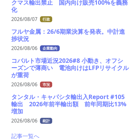
クマス輸出禁止 国内向け販売100%を義務
化
2026/08/07
行政
フルヤ金属：26/6期業決算を発表。中計進
捗状況
2026/08/06
企業動向
コバルト市場近況2026#8 小動き、オフシ
ーズンで薄商い 電池向けはLFPリサイクル
が重荷
2026/08/06
市況
タンタル・キャパシタ輸出入Report #105
輸出 2026年前半輸出額 前年同期比13%
増加
2026/08/06
統計
記事一覧へ