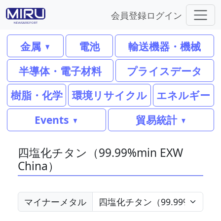
会員登録
ログイン
金属
電池
輸送機器・機械
半導体・電子材料
プライスデータ
樹脂・化学
環境リサイクル
エネルギー
Events
貿易統計
四塩化チタン（99.99%min EXW
China）
マイナーメタル