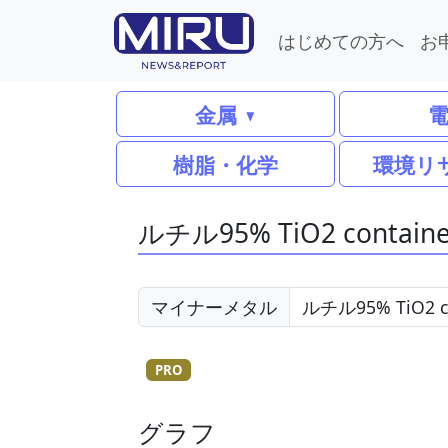
はじめての方へ
お
金属
樹脂・化学
環境リ
ルチル95% TiO2 contain
マイナーメタル
PRO
グラフ