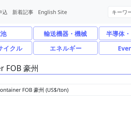
申込
新着記事
English Site
電池
輸送機器・機械
半導体・
サイクル
エネルギー
Eve
er FOB 豪州