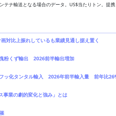
コンテナ輸送となる場合のデータ。US$当たりトン。提
、計画対比上振れしているも業績見通し据え置く
69塊粉くず輸出 2026前半輸出増加
68フッ化タンタル輸入 2026年前半輸入量 前年比2
ス事業の劇的変化と強み」とは
催