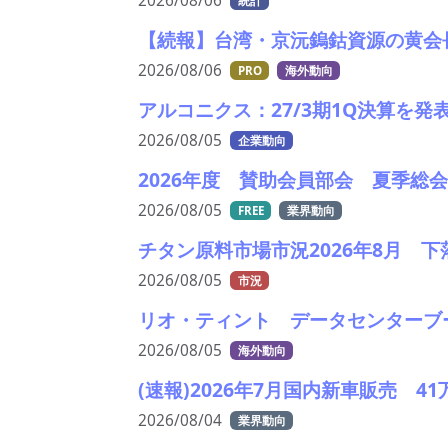
2026/08/06
統計
【続報】台湾・京沅鎢鈷資源の黄会
2026/08/06
PRO
海外動向
アルコニクス：27/3期1Q決算を
2026/08/05
企業動向
2026年度 賛助会員部会 夏季総
2026/08/05
FREE
業界動向
チタン原料市場市況2026年8月 
2026/08/05
市況
リオ・ティント データセンターブ
2026/08/05
海外動向
(速報)2026年7月国内新車販売 
2026/08/04
業界動向