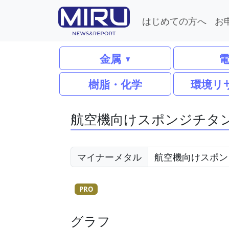
はじめての方へ
お
金属
樹脂・化学
環境リ
航空機向けスポンジチタ
マイナーメタル
PRO
グラフ