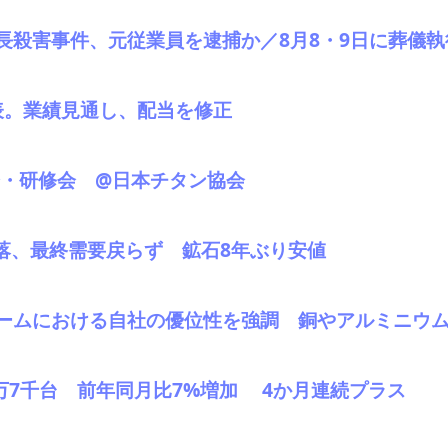
長殺害事件、元従業員を逮捕か／8月8・9日に葬儀執
発表。業績見通し、配当を修正
会・研修会 @日本チタン協会
下落、最終需要戻らず 鉱石8年ぶり安値
ームにおける自社の優位性を強調 銅やアルミニウ
41万7千台 前年同月比7%増加 4か月連続プラス