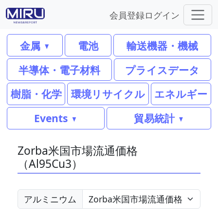
会員登録
ログイン
金属
電池
輸送機器・機械
半導体・電子材料
プライスデータ
樹脂・化学
環境リサイクル
エネルギー
Events
貿易統計
Zorba米国市場流通価格
（Al95Cu3）
アルミニウム