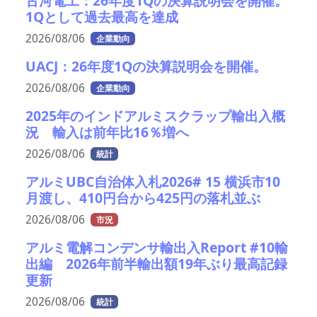
古河電工：26年度1Qの決算説明会を開催。
1Qとして過去最高を達成
2026/08/06
企業動向
UACJ：26年度1Qの決算説明会を開催。
2026/08/06
企業動向
2025年のインドアルミスクラップ輸出入概
況 輸入は前年比16％増へ
2026/08/06
統計
アルミUBC自治体入札2026# 15 横浜市10
月渡し、410円台から425円の落札並ぶ
2026/08/06
市況
アルミ電解コンデンサ輸出入Report #10輸
出編 2026年前半輸出額19年ぶり最高記録
更新
2026/08/06
統計