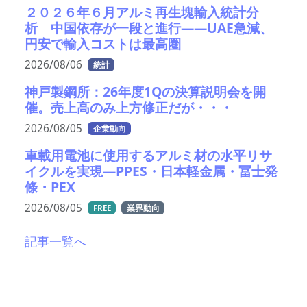
２０２６年６月アルミ再生塊輸入統計分
析 中国依存が一段と進行――UAE急減、
円安で輸入コストは最高圏
2026/08/06
統計
神戸製鋼所：26年度1Qの決算説明会を開
催。売上高のみ上方修正だが・・・
2026/08/05
企業動向
車載用電池に使用するアルミ材の水平リサ
イクルを実現―PPES・日本軽金属・冨士発
條・PEX
2026/08/05
FREE
業界動向
記事一覧へ