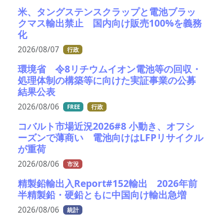
米、タングステンスクラップと電池ブラッ
クマス輸出禁止 国内向け販売100%を義務
化
2026/08/07
行政
環境省 令8リチウムイオン電池等の回収・
処理体制の構築等に向けた実証事業の公募
結果公表
2026/08/06
FREE
行政
コバルト市場近況2026#8 小動き、オフシ
ーズンで薄商い 電池向けはLFPリサイクル
が重荷
2026/08/06
市況
精製鉛輸出入Report#152輸出 2026年前
半精製鉛・硬鉛ともに中国向け輸出急増
2026/08/06
統計