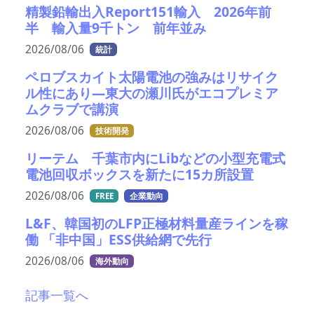
精製鉛輸出入Report151輸入 2026年前
半 輸入量9千トン 前年並み
2026/08/06
統計
ペロブスカイト太陽電池の強みはリサイク
ル性にあり―東大の瀬川氏がエコプレミア
ムクラブで講演
2026/08/06
技術開発
リーテム 千葉市内にLibなどの小型充電式
電池回収ボックスを新たに15カ所設置
2026/08/06
FREE
企業動向
L&F、韓国初のLFP正極材料量産ラインを稼
働 「非中国」ESS供給網で先行
2026/08/06
海外動向
記事一覧へ