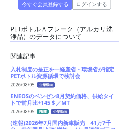
今すぐ会員登録する
ログインする
PETボトルＡフレーク（アルカリ洗
浄品）のデータについて
関連記事
入札制度の是正を—経産省・環境省が指定
PETボトル資源循環で検討会
2026/08/05
企業動向
ENEOSのベンゼン8月契約価格、供給タイ
トで前月比+145＄／MT
2026/08/05
FREE
企業動向
(速報)2026年7月国内新車販売 41万7千