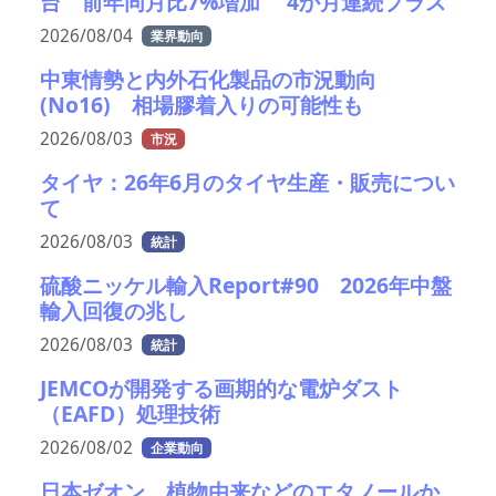
台 前年同月比7%増加 4か月連続プラス
2026/08/04
業界動向
中東情勢と内外石化製品の市況動向
(No16) 相場膠着入りの可能性も
2026/08/03
市況
タイヤ：26年6月のタイヤ生産・販売につい
て
2026/08/03
統計
硫酸ニッケル輸入Report#90 2026年中盤
輸入回復の兆し
2026/08/03
統計
JEMCOが開発する画期的な電炉ダスト
（EAFD）処理技術
2026/08/02
企業動向
日本ゼオン 植物由来などのエタノールか