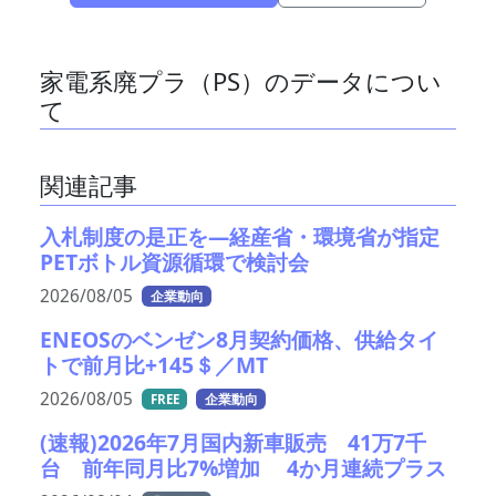
家電系廃プラ（PS）のデータについ
て
関連記事
入札制度の是正を—経産省・環境省が指定
PETボトル資源循環で検討会
2026/08/05
企業動向
ENEOSのベンゼン8月契約価格、供給タイ
トで前月比+145＄／MT
2026/08/05
FREE
企業動向
(速報)2026年7月国内新車販売 41万7千
台 前年同月比7%増加 4か月連続プラス