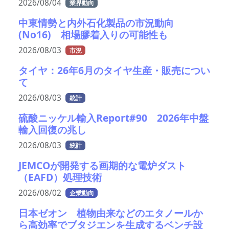
2026/08/04
業界動向
中東情勢と内外石化製品の市況動向
(No16) 相場膠着入りの可能性も
2026/08/03
市況
タイヤ：26年6月のタイヤ生産・販売につい
て
2026/08/03
統計
硫酸ニッケル輸入Report#90 2026年中盤
輸入回復の兆し
2026/08/03
統計
JEMCOが開発する画期的な電炉ダスト
（EAFD）処理技術
2026/08/02
企業動向
日本ゼオン 植物由来などのエタノールか
ら高効率でブタジエンを生成するベンチ設