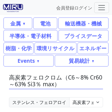
会員登録
ログイン
金属
電池
輸送機器・機械
半導体・電子材料
プライスデータ
樹脂・化学
環境リサイクル
エネルギー
Events
貿易統計
高炭素フェロクロム（C6～8% Cr60
～63% Si3％ max）
ステンレス・フェロアロイ