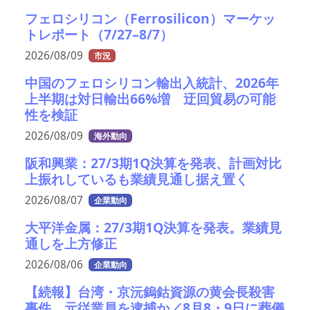
フェロシリコン（Ferrosilicon）マーケッ
トレポート（7/27–8/7）
2026/08/09
市況
中国のフェロシリコン輸出入統計、2026年
上半期は対日輸出66%増 迂回貿易の可能
性を検証
2026/08/09
海外動向
阪和興業：27/3期1Q決算を発表、計画対比
上振れしているも業績見通し据え置く
2026/08/07
企業動向
大平洋金属：27/3期1Q決算を発表。業績見
通しを上方修正
2026/08/06
企業動向
【続報】台湾・京沅鎢鈷資源の黄会長殺害
事件、元従業員を逮捕か／8月8・9日に葬儀