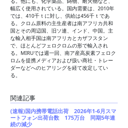
る。他にも、化学薬品、鋳物、耐火物など、
幅広く使用されている。国内需要は、2010年
では、410千ｔに対し、供給は456千ｔであ
る。クロム原料の主生産者は南アフリカ共和
国とその周辺国、旧ソ連、インド、中国。主
な輸入相手国は南アフリカとカザフスタン
で、ほとんどフェロクロムの形で輸入され
る。MIRUでは週一回、南ア産高炭素フェロク
ロムを提携メディアおよび扱い商社・トレー
ダーなどへのヒアリングを経て改定してい
る。
関連記事
(速報)国内携帯電話出荷 2026年1-6月スマ
ートフォン出荷台数 175万台 同期5年連
続の減少