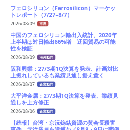
フェロシリコン（Ferrosilicon）マーケッ
トレポート（7/27–8/7）
2026/08/09
市況
中国のフェロシリコン輸出入統計、2026年
上半期は対日輸出66%増 迂回貿易の可能
性を検証
2026/08/09
海外動向
阪和興業：27/3期1Q決算を発表、計画対比
上振れしているも業績見通し据え置く
2026/08/07
企業動向
大平洋金属：27/3期1Q決算を発表。業績見
通しを上方修正
2026/08/06
企業動向
【続報】台湾・京沅鎢鈷資源の黄会長殺害
事件、元従業員を逮捕か／8月8・9日に葬儀