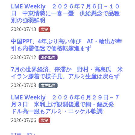
LME Weekly ２０２６年７月６日－１０
日 中東情勢に一喜一憂 供給懸念で品種
別の強弱鮮明
2026/07/13
市況
中国PPI、4年ぶり高い伸び AI・輸出が牽
引も内需低迷で価格転嫁進まず
2026/07/12
海外動向
7月の世界経済、停滞か 野村・高島氏 米
イラン膠着で様子見、アルミ生産は戻らず
2026/07/08
業界動向
LME Weekly ２０２６年６月２９日－７
月３日 米利上げ観測後退で銅・錫反発
ドル高一服もアルミ・ニッケル軟調
2026/07/06
市況
記事一覧へ