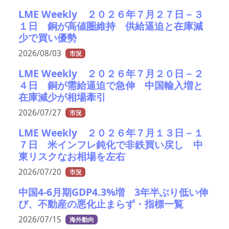
LME Weekly ２０２６年７月２７日－３
１日 銅が高値圏維持 供給逼迫と在庫減
少で買い優勢
2026/08/03
市況
LME Weekly ２０２６年７月２０日－２
４日 銅が需給逼迫で急伸 中国輸入増と
在庫減少が相場牽引
2026/07/27
市況
LME Weekly ２０２６年７月１３日－１
７日 米インフレ鈍化で非鉄買い戻し 中
東リスクなお相場を左右
2026/07/20
市況
中国4-6月期GDP4.3%増 3年半ぶり低い伸
び、不動産の悪化止まらず・指標一覧
2026/07/15
海外動向