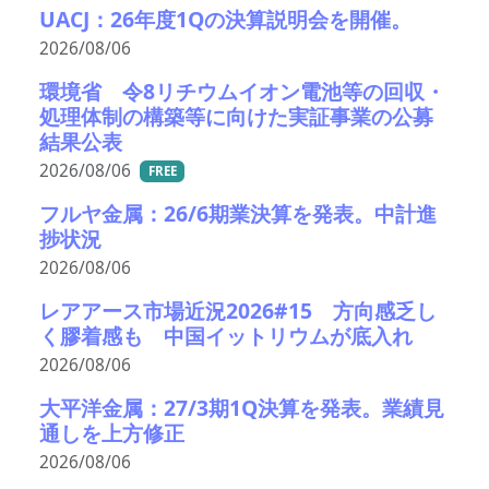
UACJ：26年度1Qの決算説明会を開催。
2026/08/06
環境省 令8リチウムイオン電池等の回収・
処理体制の構築等に向けた実証事業の公募
結果公表
2026/08/06
FREE
フルヤ金属：26/6期業決算を発表。中計進
捗状況
2026/08/06
レアアース市場近況2026#15 方向感乏し
く膠着感も 中国イットリウムが底入れ
2026/08/06
大平洋金属：27/3期1Q決算を発表。業績見
通しを上方修正
2026/08/06