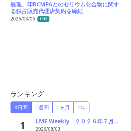
蝶理、印RCMPAとのセリウム化合物に関す
る独占販売代理店契約を締結
2026/08/06
FREE
ランキング
3日間
1週間
1ヶ月
1年
LME Weekly ２０２６年７月２７日－３１日 銅が高値圏維持 供給逼迫と在庫減少で買い優勢
1
2026/08/03