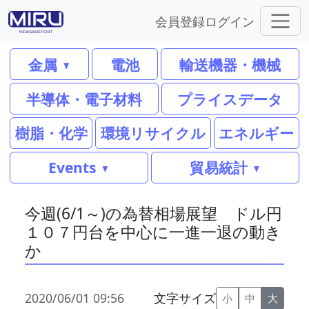
会員登録
ログイン
金属
電池
輸送機器・機械
半導体・電子材料
プライスデータ
樹脂・化学
環境リサイクル
エネルギー
Events
貿易統計
今週(6/1～)の為替相場展望 ドル円
１０７円台を中心に一進一退の動き
か
2020/06/01 09:56
文字サイズ
小
中
大