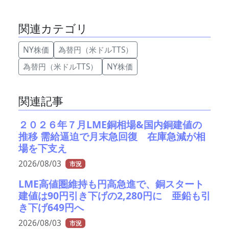
関連カテゴリ
NY株価
為替円（米ドルTTS）
為替円（米ドルTTS）
NY株価
関連記事
２０２６年７月LME銅相場&国内銅建値の
推移 需給逼迫で月末急回復 在庫急減が相
場を下支え
2026/08/03
市況
LME高値圏維持も円高急進で、銅スタート
建値は90円引き下げの2,280円に 亜鉛も引
き下げ649円へ
2026/08/03
市況