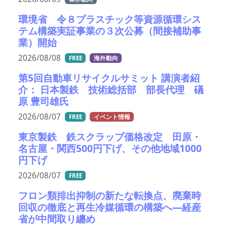
環境省 令８プラスチック等資源循環シス
テム構築実証事業の３次公募（間接補助事
業）開始
2026/08/08
FREE
海外動向
第5回自動車リサイクルサミット 講演者紹
介： 日本製鉄 技術総括部 部長代理 礒
原 豊司雄氏
2026/08/07
FREE
イベント情報
東京製鉄 鉄スクラップ価格改定 田原・
名古屋・関西500円下げ、その他地域1000
円下げ
2026/08/07
FREE
フロン類排出抑制の新たな転換点、廃棄時
回収の徹底と再生冷媒循環の構築へ―経産
省が中間取り纏め