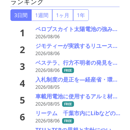
ランキング
3日間
1週間
1ヶ月
1年
ペロブスカイト太陽電池の強みはリサイクル性にあり―東大の瀬川氏がエコプレミアムクラブで講演
1
2026/08/06
ジモティーが実践するリユース促進と地域課題解決の指針－社会のインフラへ昇華
2
2026/08/06
ベステラ、行方不明者の発見を報告
3
2026/08/06
FREE
入札制度の是正を—経産省・環境省が指定PETボトル資源循環で検討会
4
2026/08/05
車載用電池に使用するアルミ材の水平リサイクルを実現―PPES・日本軽金属・冨士発條・PEX
5
2026/08/05
FREE
リーテム 千葉市内にLibなどの小型充電式電池回収ボックスを新たに15カ所設置
6
2026/08/06
FREE
TSUとTSRの思想と方針について考える