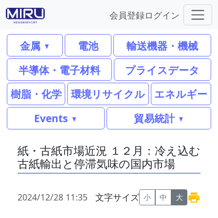
会員登録
ログイン
金属
電池
輸送機器・機械
半導体・電子材料
プライスデータ
樹脂・化学
環境リサイクル
エネルギー
Events
貿易統計
紙・古紙市場近況 １２月：冷え込む
古紙輸出と停滞気味の国内市場
2024/12/28 11:35
文字サイズ
小
中
大