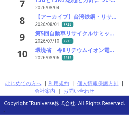
7
2026/08/04
【アーカイブ】台湾鉄鋼・リサイクル産業視察ツアー
8
2026/08/01
FREE
第5回自動車リサイクルサミット ～再生材料をいかに使うか、違法業者対策、中古車輸出問題を語ろう～
9
2026/07/10
FREE
環境省 令8リチウムイオン電池等の回収・処理体制の構築等に向けた実証事業の公募結果公表
10
2026/08/06
FREE
はじめての方へ
|
利用規約
|
個人情報保護方針
|
会社案内
|
お問い合わせ
Copyright IRuniverse株式会社. All Rights Reserved.
-