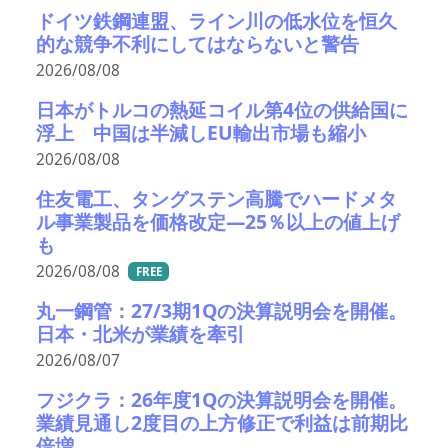
ドイツ鉄鋼連盟、ライン川の低水位を恒久
的な競争不利にしてはならないと警告
2026/08/08
日本がトルコの熱延コイル第4位の供給国に
浮上 中国は半減しEU輸出市場も縮小
2026/08/08
住友電工、タングステン高騰でハードメタ
ル事業製品を価格改定―25％以上の値上げ
も
2026/08/08
FREE
丸一鋼管：27/3期1Qの決算説明会を開催。
日本・北米が業績を牽引
2026/08/07
フジクラ：26年度1Qの決算説明会を開催。
業績見通し2度目の上方修正で利益は前期比
倍増