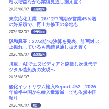
増収増益ながら業績見通し据え置く
2026/08/07
企業動向
東京応化工業 26/12中間期が営業45％増
の好業績で、再上方修正の余地も
2026/08/07
企業動向
阪和興業：27/3期1Q決算を発表、計画対比
上振れしているも業績見通し据え置く
2026/08/07
企業動向
川重、AIでエヌビディアと協業し次世代デ
ジタル造船所の実現へ
2026/08/07
酸化イットリウム輸入Report #52 2026
年前半中国から輸入量激減 でも依然中国
頼り
2026/08/07
統計