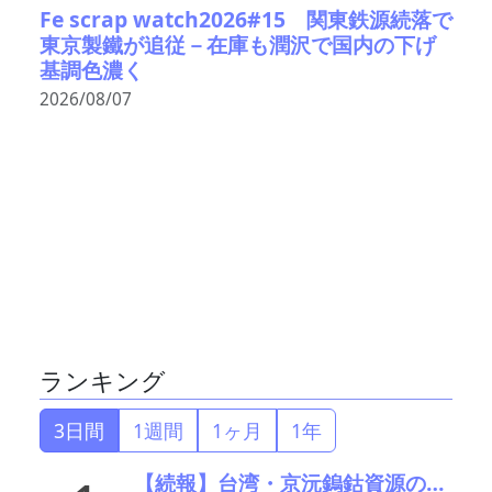
Fe scrap watch2026#15 関東鉄源続落で
東京製鐵が追従－在庫も潤沢で国内の下げ
基調色濃く
2026/08/07
ランキング
3日間
1週間
1ヶ月
1年
【続報】台湾・京沅鎢鈷資源の黄会長殺害事件、元従業員を逮捕か／8月8・9日に葬儀執行へ