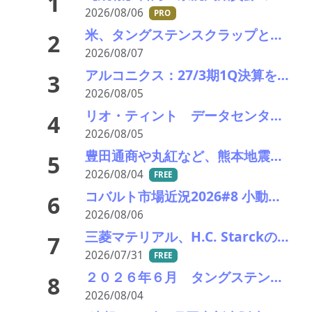
1
2026/08/06
PRO
米、タングステンスクラップと電池ブラックマス輸出禁止 国内向け販売100%を義務化
2
2026/08/07
アルコニクス：27/3期1Q決算を発表。業績見通し、配当を修正
3
2026/08/05
リオ・ティント データセンターブームにおける自社の優位性を強調 銅やアルミニウム事業の伸び背景に
4
2026/08/05
豊田通商や丸紅など、熊本地震被害に支援・義援金
5
2026/08/04
FREE
コバルト市場近況2026#8 小動き、オフシーズンで薄商い 電池向けはLFPリサイクルが重荷
6
2026/08/06
三菱マテリアル、H.C. Starckのタングステンリサイクル能力増強投資を決定－約5000万ユーロ投資
7
2026/07/31
FREE
２０２６年６月 タングステンスクラップ輸出入統計分析 中国依存低下続く 価格高止まりで調達多極化進展
8
2026/08/04