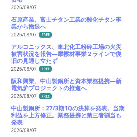
2026/08/07
石原産業、富士チタン工業の酸化チタン事
業から撤退へ
2026/08/07
FREE
アルコニックス、東北化工粉砕工場の火災
被害状況を報告―摩擦材事業２ラインで復
旧の見通し立たず
2026/08/07
FREE
阪和興業、中山製鋼所と資本業務提携―新
電気炉プロジェクトの推進へ
2026/08/07
FREE
中山製鋼所：27/3期1Qの決算を発表。当期
利益を上方修正。業務提携と第三者割当も
発表
2026/08/07