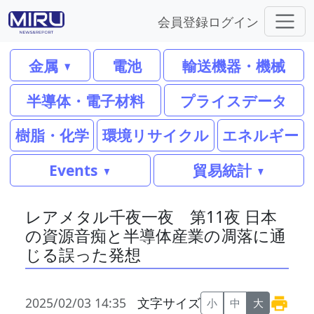
会員登録
ログイン
金属
電池
輸送機器・機械
半導体・電子材料
プライスデータ
樹脂・化学
環境リサイクル
エネルギー
Events
貿易統計
レアメタル千夜一夜 第11夜 日本
の資源音痴と半導体産業の凋落に通
じる誤った発想
2025/02/03 14:35
文字サイズ
小
中
大