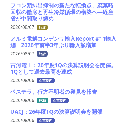
フロン類排出抑制の新たな転換点、廃棄時
回収の徹底と再生冷媒循環の構築へ―経産
省が中間取り纏め
2026/08/07
行政
アルミ電解コンデンサ輸入Report #11輸入
編 2026年前半3年ぶり輸入額増加
2026/08/07
統計
古河電工：26年度1Qの決算説明会を開催。
1Qとして過去最高を達成
2026/08/06
企業動向
ベステラ、行方不明者の発見を報告
2026/08/06
FREE
企業動向
UACJ：26年度1Qの決算説明会を開催。
2026/08/06
企業動向