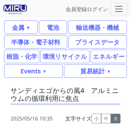
会員登録
ログイン
金属
電池
輸送機器・機械
半導体・電子材料
プライスデータ
樹脂・化学
環境リサイクル
エネルギー
Events
貿易統計
サンディエゴからの風4 アルミニ
ウムの循環利用に焦点
2025/05/16 10:35
文字サイズ
小
中
大