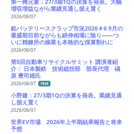
第一稀元素：27/3期1Qの決算を発表。大幅
増収増益ながら業績見通し据え置く
2026/08/07
鉛バッテリースクラップ市況2026＃6 9月の
最盛期目前ながらも続伸相場に陰り――つ
いに精錬所の操業も本格的な採算割れに
2026/08/07
第5回自動車リサイクルサミット 講演者紹
介： 日本製鉄 技術総括部 部長代理 礒
原 豊司雄氏
2026/08/07
FREE
小野建：27/3期1Qの決算を発表。業績見通
し据え置く
2026/08/07
世界EV市場 2026年上半期結果報告と将来
予想