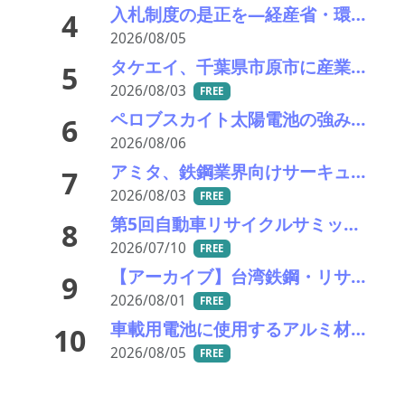
入札制度の是正を—経産省・環境省が指定PETボトル資源循環で検討会
4
2026/08/05
タケエイ、千葉県市原市に産業廃棄物破砕選別・再資源化施設の建設工事を開始
5
2026/08/03
FREE
ペロブスカイト太陽電池の強みはリサイクル性にあり―東大の瀬川氏がエコプレミアムクラブで講演
6
2026/08/06
アミタ、鉄鋼業界向けサーキュラーマテリアルの販売を開始―大平洋金属と協業
7
2026/08/03
FREE
第5回自動車リサイクルサミット ～再生材料をいかに使うか、違法業者対策、中古車輸出問題を語ろう～
8
2026/07/10
FREE
【アーカイブ】台湾鉄鋼・リサイクル産業視察ツアー
9
2026/08/01
FREE
車載用電池に使用するアルミ材の水平リサイクルを実現―PPES・日本軽金属・冨士発條・PEX
10
2026/08/05
FREE