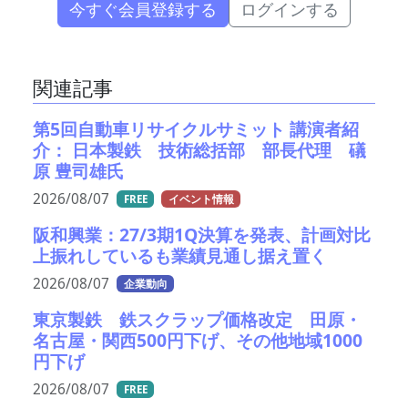
今すぐ会員登録する
ログインする
関連記事
第5回自動車リサイクルサミット 講演者紹
介： 日本製鉄 技術総括部 部長代理 礒
原 豊司雄氏
2026/08/07
FREE
イベント情報
阪和興業：27/3期1Q決算を発表、計画対比
上振れしているも業績見通し据え置く
2026/08/07
企業動向
東京製鉄 鉄スクラップ価格改定 田原・
名古屋・関西500円下げ、その他地域1000
円下げ
2026/08/07
FREE