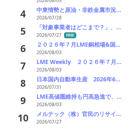
2026/08/05
中東情勢と原油・非鉄金属市況の行方――エモリファンドマネジメントの江守哲氏に聞く
4
2026/07/28
「対象事業者はどこまで？」、残り２年半で細部の詰め急ぐ――環境省、第１回スクラップヤード環境対策技術検討会
5
2026/07/27
FREE
２０２６年７月LME銅相場&国内銅建値の推移 需給逼迫で月末急回復 在庫急減が相場を下支え
6
2026/08/03
LME Weekly ２０２６年７月２７日－３１日 銅が高値圏維持 供給逼迫と在庫減少で買い優勢
7
2026/08/03
日本国内自動車生産 2026年6月生産台数 73万7千台 前年同月比6.8%増加
8
2026/07/31
LME高値圏維持も円高急進で、銅スタート建値は90円引き下げの2,280円に 亜鉛も引き下げ649円へ
9
2026/08/03
メルテック（株）官民のリサイクルループ繋ぐキープレーヤー――時代の風受け存在感
10
2026/07/27