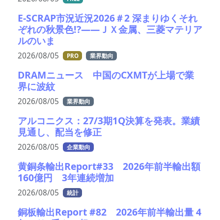
E-SCRAP市況近況2026＃2 深まりゆくそれ
ぞれの秋景色!?――ＪＸ金属、三菱マテリア
ルのいま
2026/08/05
PRO
業界動向
DRAMニュース 中国のCXMTが上場で業
界に波紋
2026/08/05
業界動向
アルコニクス：27/3期1Q決算を発表。業績
見通し、配当を修正
2026/08/05
企業動向
黄銅条輸出Report#33 2026年前半輸出額
160億円 3年連続増加
2026/08/05
統計
銅板輸出Report #82 2026年前半輸出量 4