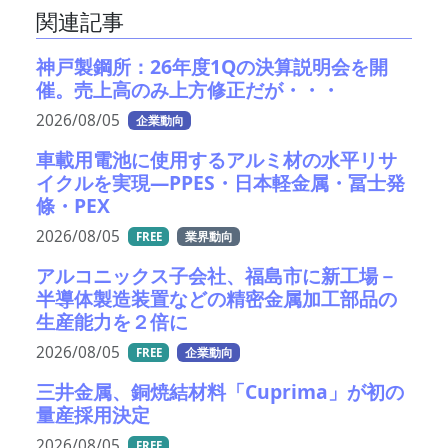
関連記事
神戸製鋼所：26年度1Qの決算説明会を開
催。売上高のみ上方修正だが・・・
2026/08/05
企業動向
車載用電池に使用するアルミ材の水平リサ
イクルを実現―PPES・日本軽金属・冨士発
條・PEX
2026/08/05
FREE
業界動向
アルコニックス子会社、福島市に新工場－
半導体製造装置などの精密金属加工部品の
生産能力を２倍に
2026/08/05
FREE
企業動向
三井金属、銅焼結材料「Cuprima」が初の
量産採用決定
2026/08/05
FREE