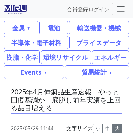
会員登録
ログイン
金属
電池
輸送機器・機械
半導体・電子材料
プライスデータ
樹脂・化学
環境リサイクル
エネルギー
Events
貿易統計
2025年4月伸銅品生産速報 やっと
回復基調か 底脱し前年実績を上回
る品目増える
2025/05/29 11:44
文字サイズ
小
中
大