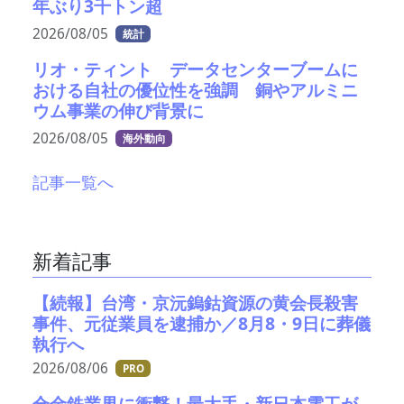
年ぶり3千トン超
2026/08/05
統計
リオ・ティント データセンターブームに
おける自社の優位性を強調 銅やアルミニ
ウム事業の伸び背景に
2026/08/05
海外動向
記事一覧へ
新着記事
【続報】台湾・京沅鎢鈷資源の黄会長殺害
事件、元従業員を逮捕か／8月8・9日に葬儀
執行へ
2026/08/06
PRO
合金鉄業界に衝撃！最大手・新日本電工が