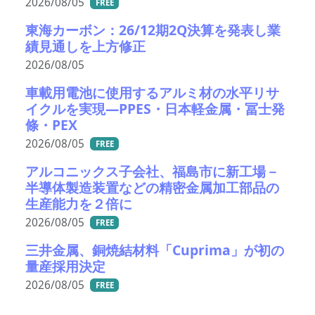
2026/08/05
FREE
東海カーボン：26/12期2Q決算を発表し業
績見通しを上方修正
2026/08/05
車載用電池に使用するアルミ材の水平リサ
イクルを実現―PPES・日本軽金属・冨士発
條・PEX
2026/08/05
FREE
アルコニックス子会社、福島市に新工場－
半導体製造装置などの精密金属加工部品の
生産能力を２倍に
2026/08/05
FREE
三井金属、銅焼結材料「Cuprima」が初の
量産採用決定
2026/08/05
FREE