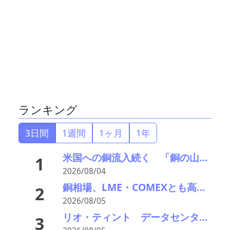
ランキング
3日間
1週間
1ヶ月
1年
米国への銅流入続く 「銅の山」はCOMEXだけでは見えない
1
2026/08/04
銅相場、LME・COMEXとも高値更新 米国向け流入と中国の供給逼迫が相場押し上げ
2
2026/08/05
リオ・ティント データセンターブームにおける自社の優位性を強調 銅やアルミニウム事業の伸び背景に
3