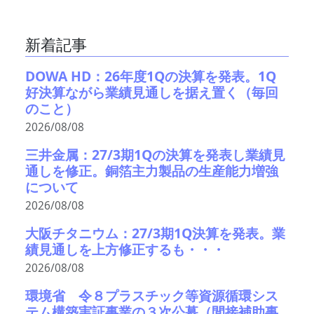
新着記事
DOWA HD：26年度1Qの決算を発表。1Q
好決算ながら業績見通しを据え置く（毎回
のこと）
2026/08/08
三井金属：27/3期1Qの決算を発表し業績見
通しを修正。銅箔主力製品の生産能力増強
について
2026/08/08
大阪チタニウム：27/3期1Q決算を発表。業
績見通しを上方修正するも・・・
2026/08/08
環境省 令８プラスチック等資源循環シス
テム構築実証事業の３次公募（間接補助事