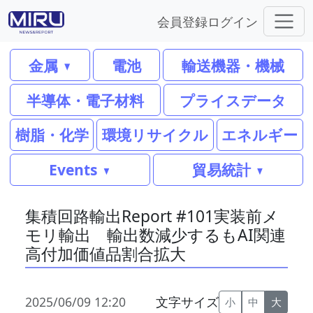
会員登録
ログイン
金属
電池
輸送機器・機械
半導体・電子材料
プライスデータ
樹脂・化学
環境リサイクル
エネルギー
Events
貿易統計
集積回路輸出Report #101実装前メ
モリ輸出 輸出数減少するもAI関連
高付加価値品割合拡大
2025/06/09 12:20
文字サイズ
小
中
大