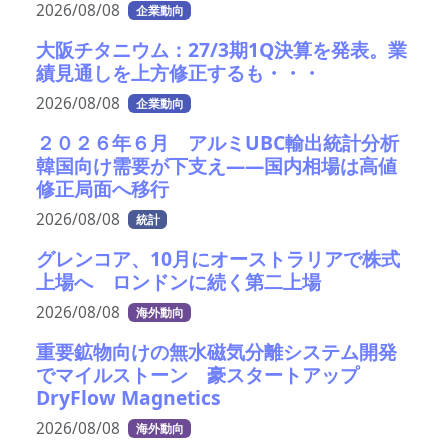
2026/08/08
企業動向
大阪チタニウム：27/3期1Q決算を発表。業
績見通しを上方修正するも・・・
2026/08/08
企業動向
２０２６年６月 アルミUBC輸出統計分析
韓国向け需要が下支え――国内相場は高値
修正局面へ移行
2026/08/08
統計
グレンコア、10月にオーストラリアで株式
上場へ ロンドンに続く第二上場
2026/08/08
海外動向
重要鉱物向けの無水磁気分離システム開発
でマイルストーン 豪スタートアップ
DryFlow Magnetics
2026/08/08
海外動向