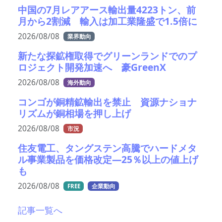
中国の7月レアアース輸出量4223トン、前
月から2割減 輸入は加工業隆盛で1.5倍に
2026/08/08
業界動向
新たな探鉱権取得でグリーンランドでのプ
ロジェクト開発加速へ 豪GreenX
2026/08/08
海外動向
コンゴが銅精鉱輸出を禁止 資源ナショナ
リズムが銅相場を押し上げ
2026/08/08
市況
住友電工、タングステン高騰でハードメタ
ル事業製品を価格改定―25％以上の値上げ
も
2026/08/08
FREE
企業動向
記事一覧へ