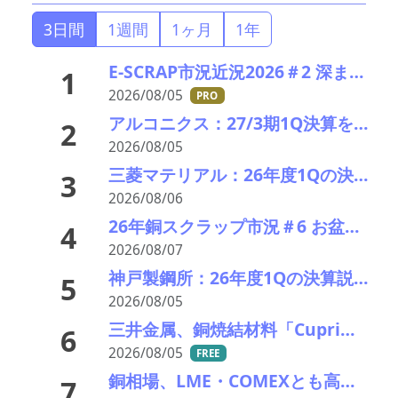
3日間
1週間
1ヶ月
1年
E-SCRAP市況近況2026＃2 深まりゆくそれぞれの秋景色!?――ＪＸ金属、三菱マテリアルのいま
1
2026/08/05
PRO
アルコニクス：27/3期1Q決算を発表。業績見通し、配当を修正
2
2026/08/05
三菱マテリアル：26年度1Qの決算説明会を開催。業績見通しを大幅上方修正
3
2026/08/06
26年銅スクラップ市況＃6 お盆休暇前の異例の上げ相場――一気に40円上げ
4
2026/08/07
神戸製鋼所：26年度1Qの決算説明会を開催。売上高のみ上方修正だが・・・
5
2026/08/05
三井金属、銅焼結材料「Cuprima」が初の量産採用決定
6
2026/08/05
FREE
銅相場、LME・COMEXとも高値更新 米国向け流入と中国の供給逼迫が相場押し上げ
7