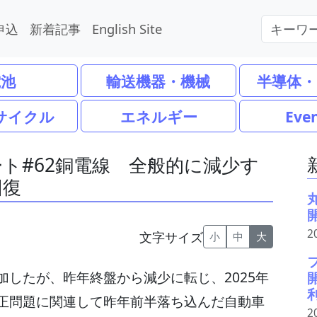
申込
新着記事
English Site
電池
輸送機器・機械
半導体・
サイクル
エネルギー
Eve
ト#62銅電線 全般的に減少す
回復
2
文字サイズ
小
中
大
したが、昨年終盤から減少に転じ、2025年
正問題に関連して昨年前半落ち込んだ自動車
2