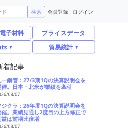
会員登録
ログイン
検索
電子材料
プライスデータ
nts
貿易統計
新着記事
丸一鋼管：27/3期1Qの決算説明会を
開催。日本・北米が業績を牽引
026/08/07
フジクラ：26年度1Qの決算説明会を
開催。業績見通し2度目の上方修正で
利益は前期比倍増
026/08/07