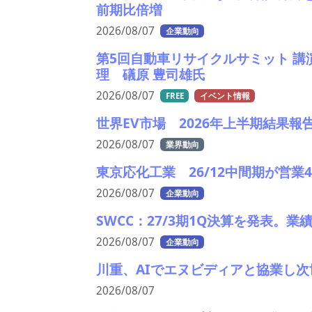
前期比倍増
2026/08/07
企業動向
第5回自動車リサイクルサミット 講
理 礒原 豊司雄氏
2026/08/07
FREE
イベント情報
世界EV市場 2026年上半期結果報
2026/08/07
業界動向
東京応化工業 26/12中間期が営
2026/08/07
企業動向
SWCC：27/3期1Q決算を発表。
2026/08/07
企業動向
川重、AIでエヌビディアと協業し
2026/08/07