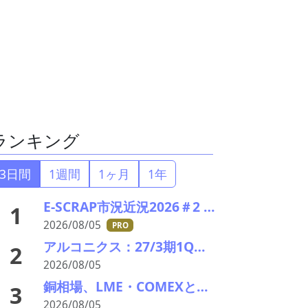
ランキング
3日間
1週間
1ヶ月
1年
E-SCRAP市況近況2026＃2 深まりゆくそれぞれの秋景色!?――ＪＸ金属、三菱マテリアルのいま
1
2026/08/05
PRO
アルコニクス：27/3期1Q決算を発表。業績見通し、配当を修正
2
2026/08/05
銅相場、LME・COMEXとも高値更新 米国向け流入と中国の供給逼迫が相場押し上げ
3
2026/08/05