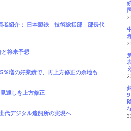
2
演者紹介： 日本製鉄 技術総括部 部長代
2
告と将来予想
業45％増の好業績で、再上方修正の余地も
2
業績見通しを上方修正
次世代デジタル造船所の実現へ
2