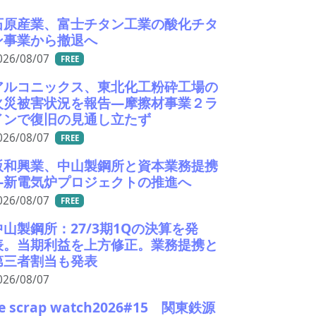
石原産業、富士チタン工業の酸化チタ
ン事業から撤退へ
026/08/07
FREE
アルコニックス、東北化工粉砕工場の
火災被害状況を報告―摩擦材事業２ラ
インで復旧の見通し立たず
026/08/07
FREE
阪和興業、中山製鋼所と資本業務提携
―新電気炉プロジェクトの推進へ
026/08/07
FREE
中山製鋼所：27/3期1Qの決算を発
表。当期利益を上方修正。業務提携と
第三者割当も発表
026/08/07
e scrap watch2026#15 関東鉄源