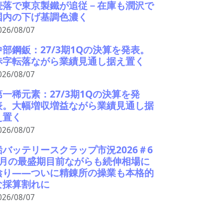
続落で東京製鐵が追従－在庫も潤沢で
国内の下げ基調色濃く
026/08/07
中部鋼鈑：27/3期1Qの決算を発表。
赤字転落ながら業績見通し据え置く
026/08/07
第一稀元素：27/3期1Qの決算を発
表。大幅増収増益ながら業績見通し据
え置く
026/08/07
鉛バッテリースクラップ市況2026＃6
9月の最盛期目前ながらも続伸相場に
陰り――ついに精錬所の操業も本格的
な採算割れに
026/08/07