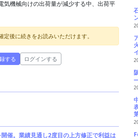
電気機械向けの出荷量が減少する中、出荷平
2
確定後に続きをお読みいただけます。
録する
ログインする
2
2
2
F
を開催。業績見通し2度目の上方修正で利益は