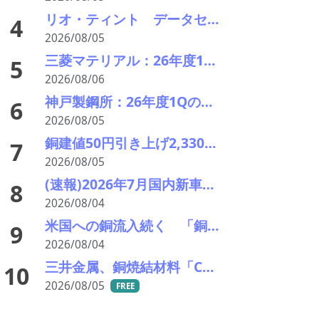
リオ・ティント データセンターブームにおける自社の優位性を強調 銅やアルミニウム事業の伸び背景に
4
2026/08/05
三菱マテリアル：26年度1Qの決算説明会を開催。業績見通しを大幅上方修正
5
2026/08/06
神戸製鋼所：26年度1Qの決算説明会を開催。売上高のみ上方修正だが・・・
6
2026/08/05
銅建値50円引き上げ2,330円に 中東緊張緩和期待でLME続伸、円高も一服
7
2026/08/05
(速報)2026年7月国内新車販売 41万7千台 前年同月比7%増加 4か月連続プラス
8
2026/08/04
米国への銅流入続く 「銅の山」はCOMEXだけでは見えない
9
2026/08/04
三井金属、銅焼結材料「Cuprima」が初の量産採用決定
10
2026/08/05
FREE