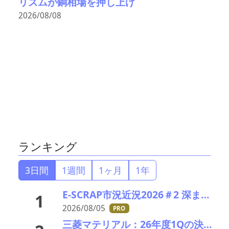
リズムが銅相場を押し上げ
2026/08/08
ランキング
3日間
1週間
1ヶ月
1年
E-SCRAP市況近況2026＃2 深まりゆくそれぞれの秋景色!?――ＪＸ金属、三菱マテリアルのいま
1
2026/08/05
PRO
三菱マテリアル：26年度1Qの決算説明会を開催。業績見通しを大幅上方修正