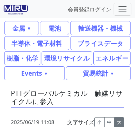
会員登録
ログイン
金属
電池
輸送機器・機械
半導体・電子材料
プライスデータ
樹脂・化学
環境リサイクル
エネルギー
Events
貿易統計
PTTグローバルケミカル 触媒リサ
イクルに参入
2025/06/19 11:08
文字サイズ
小
中
大