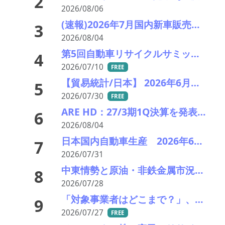
2
2026/08/06
(速報)2026年7月国内新車販売 41万7千台 前年同月比7%増加 4か月連続プラス
3
2026/08/04
第5回自動車リサイクルサミット ～再生材料をいかに使うか、違法業者対策、中古車輸出問題を語ろう～
4
2026/07/10
FREE
【貿易統計/日本】 2026年6月一覧表
5
2026/07/30
FREE
ARE HD：27/3期1Q決算を発表。業績見通し据え置き。
6
2026/08/04
日本国内自動車生産 2026年6月生産台数 73万7千台 前年同月比6.8%増加
7
2026/07/31
中東情勢と原油・非鉄金属市況の行方――エモリファンドマネジメントの江守哲氏に聞く
8
2026/07/28
「対象事業者はどこまで？」、残り２年半で細部の詰め急ぐ――環境省、第１回スクラップヤード環境対策技術検討会
9
2026/07/27
FREE