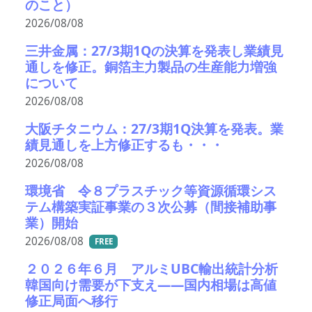
のこと）
2026/08/08
三井金属：27/3期1Qの決算を発表し業績見
通しを修正。銅箔主力製品の生産能力増強
について
2026/08/08
大阪チタニウム：27/3期1Q決算を発表。業
績見通しを上方修正するも・・・
2026/08/08
環境省 令８プラスチック等資源循環シス
テム構築実証事業の３次公募（間接補助事
業）開始
2026/08/08
FREE
２０２６年６月 アルミUBC輸出統計分析
韓国向け需要が下支え――国内相場は高値
修正局面へ移行