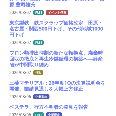
原 豊司雄氏
2026/08/07
FREE
イベント情報
東京製鉄 鉄スクラップ価格改定 田原・
名古屋・関西500円下げ、その他地域1000
円下げ
2026/08/07
FREE
フロン類排出抑制の新たな転換点、廃棄時
回収の徹底と再生冷媒循環の構築へ―経産
省が中間取り纏め
2026/08/07
行政
三菱マテリアル：26年度1Qの決算説明会を
開催。業績見通しを大幅上方修正
2026/08/06
企業動向
ベステラ、行方不明者の発見を報告
2026/08/06
FREE
企業動向