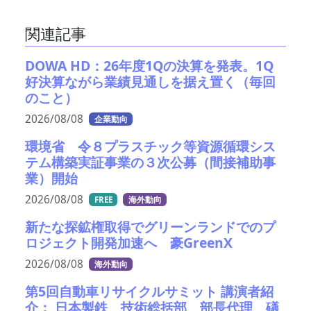
関連記事
DOWA HD：26年度1Qの決算を発表。1Q
好決算ながら業績見通しを据え置く（毎回
のこと）
2026/08/08
企業動向
環境省 令８プラスチック等資源循環シス
テム構築実証事業の３次公募（間接補助事
業）開始
2026/08/08
FREE
海外動向
新たな探鉱権取得でグリーンランドでのプ
ロジェクト開発加速へ 豪GreenX
2026/08/08
海外動向
第5回自動車リサイクルサミット 講演者紹
介： 日本製鉄 技術総括部 部長代理 礒