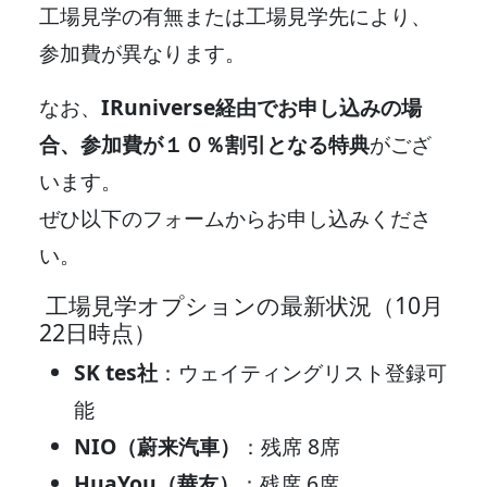
工場見学の有無または工場見学先により、
参加費が異なります。
なお、
IRuniverse経由でお申し込みの場
合、参加費が１０％割引となる特典
がござ
います。
ぜひ以下のフォームからお申し込みくださ
い。
工場見学オプションの最新状況（10月
22日時点）
SK tes社
：ウェイティングリスト登録可
能
NIO（蔚来汽車）
：残席 8席
HuaYou（華友）
：残席 6席