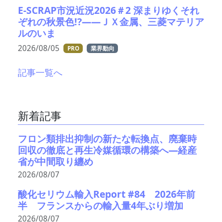
E-SCRAP市況近況2026＃2 深まりゆくそれ
ぞれの秋景色!?――ＪＸ金属、三菱マテリア
ルのいま
2026/08/05
PRO
業界動向
記事一覧へ
新着記事
フロン類排出抑制の新たな転換点、廃棄時
回収の徹底と再生冷媒循環の構築へ―経産
省が中間取り纏め
2026/08/07
酸化セリウム輸入Report #84 2026年前
半 フランスからの輸入量4年ぶり増加
2026/08/07