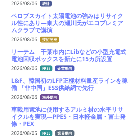
2026/08/06
統計
ペロブスカイト太陽電池の強みはリサイク
ル性にあり―東大の瀬川氏がエコプレミア
ムクラブで講演
2026/08/06
技術開発
リーテム 千葉市内にLibなどの小型充電式
電池回収ボックスを新たに15カ所設置
2026/08/06
FREE
企業動向
L&F、韓国初のLFP正極材料量産ラインを稼
働 「非中国」ESS供給網で先行
2026/08/06
海外動向
車載用電池に使用するアルミ材の水平リサ
イクルを実現―PPES・日本軽金属・冨士発
條・PEX
2026/08/05
FREE
業界動向