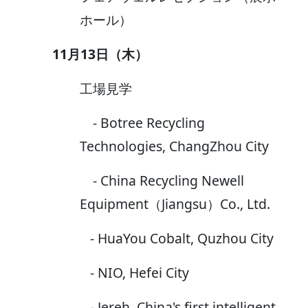
ホール）
11月13日（木）
工場見学
- Botree Recycling
Technologies, ChangZhou City
- China Recycling Newell
Equipment（Jiangsu）Co., Ltd.
- HuaYou Cobalt, Quzhou City
- NIO, Hefei City
- Jereh, China's first intelligent