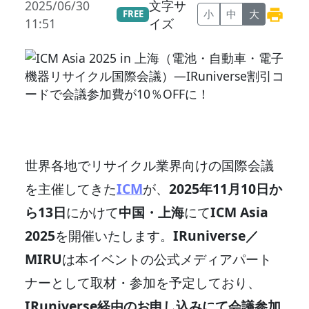
2025/06/30
文字サ
小
中
大
FREE
11:51
イズ
世界各地でリサイクル業界向けの国際会議
を主催してきた
ICM
が、
2025年11月10日か
ら13日
にかけて
中国・上海
にて
ICM Asia
2025
を開催いたします。
IRuniverse／
MIRU
は本イベントの公式メディアパート
ナーとして取材・参加を予定しており、
IRuniverse経由のお申し込みにて会議参加