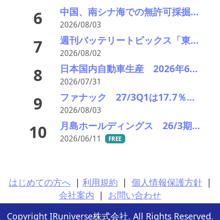
中国、南シナ海での無許可採掘を禁止 フィリピンとの係争域、中国が支配なら海運に影響の可能性
6
2026/08/03
週刊バッテリートピックス「東レが電池向け負極材の新材料」「独ヴァルタが破産申請」など
7
2026/08/02
日本国内自動車生産 2026年6月生産台数 73万7千台 前年同月比6.8%増加
8
2026/07/31
ファナック 27/3Q1は17.7％増収26.1％営業利益増、36.9％受注増と上伸、27/3期を10.5%上方修正
9
2026/08/03
月島ホールディングス 26/3期7.0％増収10.4％営利増で最高益更新、27/3期も2.0％増収11.8％営利増予想で汚泥処理、リン酸回収、2次電池製造プラントなど受注増で収益拡大続きポジティブ評価
10
2026/06/11
FREE
はじめての方へ
|
利用規約
|
個人情報保護方針
|
会社案内
|
お問い合わせ
Copyright IRuniverse株式会社. All Rights Reserved.