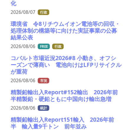
化
2026/08/07
行政
環境省 令8リチウムイオン電池等の回収・
処理体制の構築等に向けた実証事業の公募
結果公表
2026/08/06
FREE
行政
コバルト市場近況2026#8 小動き、オフシ
ーズンで薄商い 電池向けはLFPリサイクル
が重荷
2026/08/06
市況
精製鉛輸出入Report#152輸出 2026年前
半精製鉛・硬鉛ともに中国向け輸出急増
2026/08/06
統計
精製鉛輸出入Report151輸入 2026年前
半 輸入量9千トン 前年並み