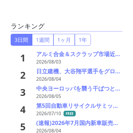
ランキング
3日間
1週間
1ヶ月
1年
アルミ合金＆スクラップ市場近況2026＃15 一段と深まる下落市況――「熊本地震による市況への影響は軽微」
1
2026/08/03
日立建機、大谷翔平選手をグローバル・ブランドアンバサダーに—社名変更に向けて刷新
2
2026/08/04
中央ヨーロッパを襲う干ばつと猛暑により、ドナウ川とライン川の水位が過去最低
3
2026/08/05
第5回自動車リサイクルサミット ～再生材料をいかに使うか、違法業者対策、中古車輸出問題を語ろう～
4
2026/07/10
FREE
(速報)2026年7月国内新車販売 41万7千台 前年同月比7%増加 4か月連続プラス
5
2026/08/04