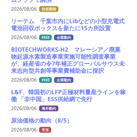
2026/08/06
技術開発
リーテム 千葉市内にLibなどの小型充電式
電池回収ボックスを新たに15カ所設置
2026/08/06
FREE
企業動向
BIOTECHWORKS-H2 マレーシア／廃棄
物起源水素製造事業実施可能性調査事業
が、経産省の令7年補正グローバルサウス未
来志向型共創等事業費補助金に採択
2026/08/06
FREE
企業動向
L&F、韓国初のLFP正極材料量産ラインを稼
働 「非中国」ESS供給網で先行
2026/08/06
海外動向
原油価格の動向（8/5）
2026/08/06
市況