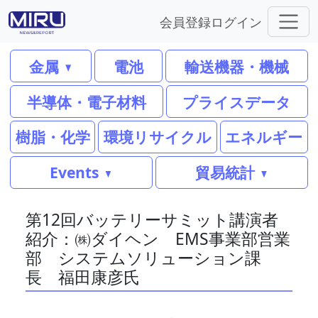
会員登録
ログイン
金属
電池
輸送機器・機械
半導体・電子材料
プライスデータ
樹脂・化学
環境リサイクル
エネルギー
Events
貿易統計
第12回バッテリーサミット講演者
紹介：㈱ダイヘン EMS事業部営業
部 システムソリューション課
長 福田康彦氏