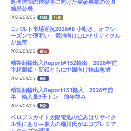
処理体制の構築等に向けた実証事業の公募
結果公表
2026/08/06
FREE
行政
コバルト市場近況2026#8 小動き、オフシ
ーズンで薄商い 電池向けはLFPリサイクル
が重荷
2026/08/06
市況
精製鉛輸出入Report#152輸出 2026年前
半精製鉛・硬鉛ともに中国向け輸出急増
2026/08/06
統計
精製鉛輸出入Report151輸入 2026年前
半 輸入量9千トン 前年並み
2026/08/06
統計
ペロブスカイト太陽電池の強みはリサイク
ル性にあり―東大の瀬川氏がエコプレミア
ムクラブで講演