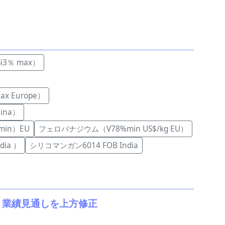
i3％ max）
 Europe）
hina）
min）EU
フェロバナジウム（V78%min US$/kg EU）
ia ）
シリコマンガン6014 FOB India
表。業績見通しを上方修正