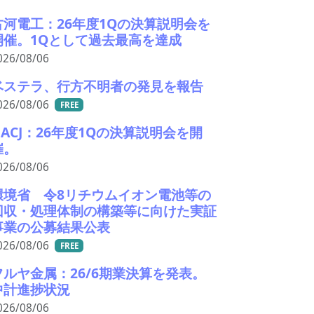
古河電工：26年度1Qの決算説明会を
開催。1Qとして過去最高を達成
026/08/06
ベステラ、行方不明者の発見を報告
026/08/06
FREE
UACJ：26年度1Qの決算説明会を開
催。
026/08/06
環境省 令8リチウムイオン電池等の
回収・処理体制の構築等に向けた実証
事業の公募結果公表
026/08/06
FREE
フルヤ金属：26/6期業決算を発表。
中計進捗状況
026/08/06