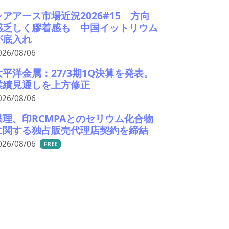
レアアース市場近況2026#15 方向
感乏しく膠着感も 中国イットリウム
が底入れ
026/08/06
大平洋金属：27/3期1Q決算を発表。
業績見通しを上方修正
026/08/06
蝶理、印RCMPAとのセリウム化合物
に関する独占販売代理店契約を締結
026/08/06
FREE