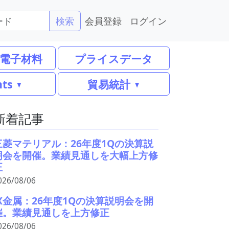
会員登録
ログイン
検索
電子材料
プライスデータ
nts
貿易統計
新着記事
三菱マテリアル：26年度1Qの決算説
明会を開催。業績見通しを大幅上方修
正
026/08/06
JX金属：26年度1Qの決算説明会を開
催。業績見通しを上方修正
026/08/06