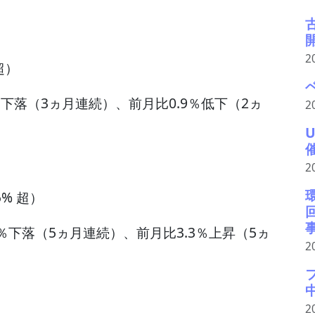
2
超）
％下落（3ヵ月連続）、前月比0.9％低下（2ヵ
2
2
% 超）
7％下落（5ヵ月連続）、前月比3.3％上昇（5ヵ
2
2