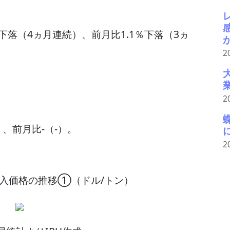
％下落（4ヵ月連続）、前月比1.1％下落（3ヵ
2
2
）、前月比-（-）。
2
輸入価格の推移①（ドル/トン）