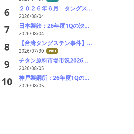
２０２６年６月 タングステンスクラップ輸出入統計分析 中国依存低下続く 価格高止まりで調達多極化進展
6
2026/08/04
日本製鉄：26年度1Qの決算説明会。USスチールが業績を牽引し業績見通しを上方修正
7
2026/08/04
【台湾タングステン事件】台湾・京沅鎢鈷の黄聖玹会長が自宅で殺害される APT工場拡張計画の矢先に
8
2026/07/30
PRO
チタン原料市場市況2026年8月 下落、最終需要戻らず 鉱石8年ぶり安値
9
2026/08/05
神戸製鋼所：26年度1Qの決算説明会を開催。売上高のみ上方修正だが・・・
10
2026/08/05