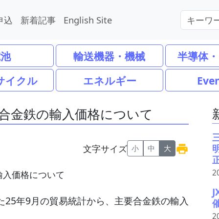
申込
新着記事
English Site
電池
輸送機器・機械
半導体・
サイクル
エネルギー
Eve
な合金鉄の輸入価格について
文字サイズ
小
中
大
2
た25年9月の貿易統計から、主要合金鉄の輸入
2