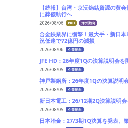
【続報】台湾・京沅鎢鈷資源の黄会
に葬儀執行へ
2026/08/06
PRO
海外動向
合金鉄業界に衝撃！最大手・新日本
況低迷で72億円の減損
2026/08/06
企業動向
JFE HD：26年度1Qの決算説明
2026/08/05
企業動向
神戸製鋼所：26年度1Qの決算説明
2026/08/05
企業動向
新日本電工：26/12期2Q決算説
2026/08/05
企業動向
日本冶金：27/3期1Q決算を発表。