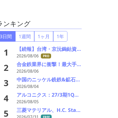
ランキング
3日間
1週間
1ヶ月
1年
【続報】台湾・京沅鎢鈷資源の黄会長殺害事件、元従業員を逮捕か／8月8・9日に葬儀執行へ
1
2026/08/06
PRO
合金鉄業界に衝撃！最大手・新日本電工がマレーシア事業から撤退、マンガン市況低迷で72億円の減損
2
2026/08/06
中国のニッケル銑鉄&鉱石価格動向(26年8月第2週) 弱含む インドネシア睨み膠着
3
2026/08/04
アルコニクス：27/3期1Q決算を発表。業績見通し、配当を修正
4
2026/08/05
三菱マテリアル、H.C. Starckのタングステンリサイクル能力増強投資を決定－約5000万ユーロ投資
5
2026/07/31
FREE