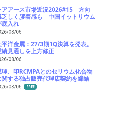
レアアース市場近況2026#15 方向
感乏しく膠着感も 中国イットリウム
が底入れ
026/08/06
大平洋金属：27/3期1Q決算を発表。
業績見通しを上方修正
026/08/06
蝶理、印RCMPAとのセリウム化合物
に関する独占販売代理店契約を締結
026/08/06
FREE