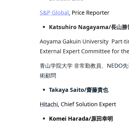
S&P Global
,
Price Reporter
Katsuhiro Nagayama/長山
Aoyama Gakuin University Part-ti
External Expert Committee for t
青山学院大学 非常勤教員、
NEDO
術顧問
Takaya Saito/齋藤貴也
Hitachi
, Chief Solution Expert
Komei Harada/原田幸明