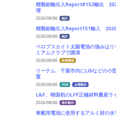
精製鉛輸出入Report#152輸出
増
2026/08/06
統計
精製鉛輸出入Report151輸入 2
2026/08/06
統計
ペロブスカイト太陽電池の強みはリ
ミアムクラブで講演
2026/08/06
技術開発
リーテム 千葉市内にLibなどの小
置
2026/08/06
FREE
企業動向
L&F、韓国初のLFP正極材料量産ラ
2026/08/06
海外動向
車載用電池に使用するアルミ材の水平