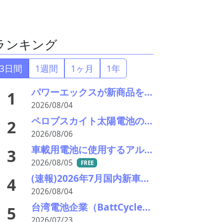
ランキング
3日間
1週間
1ヶ月
1年
パワーエックスが新商品を発表―大型蓄電とワンパッケージを訴求
1
2026/08/04
ペロブスカイト太陽電池の強みはリサイクル性にあり―東大の瀬川氏がエコプレミアムクラブで講演
2
2026/08/06
車載用電池に使用するアルミ材の水平リサイクルを実現―PPES・日本軽金属・冨士発條・PEX
3
2026/08/05
FREE
(速報)2026年7月国内新車販売 41万7千台 前年同月比7%増加 4か月連続プラス
4
2026/08/04
台湾電池企業（BattCycle）四国に蓄電池リサイクル工場を建設 日台の重要鉱物協力の一環に 阪和興業も参画
5
2026/07/23