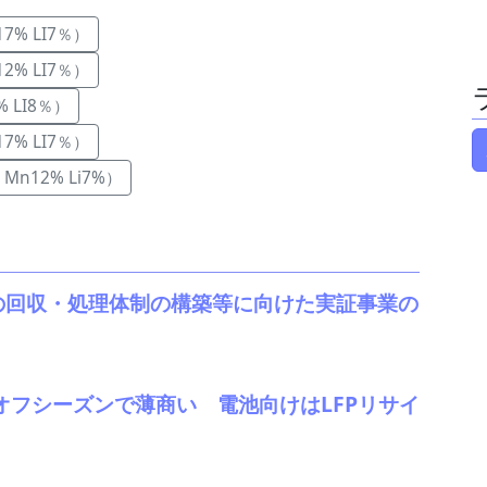
17% LI7％）
12% LI7％）
% LI8％）
17% LI7％）
Mn12% Li7%）
の回収・処理体制の構築等に向けた実証事業の
、オフシーズンで薄商い 電池向けはLFPリサイ