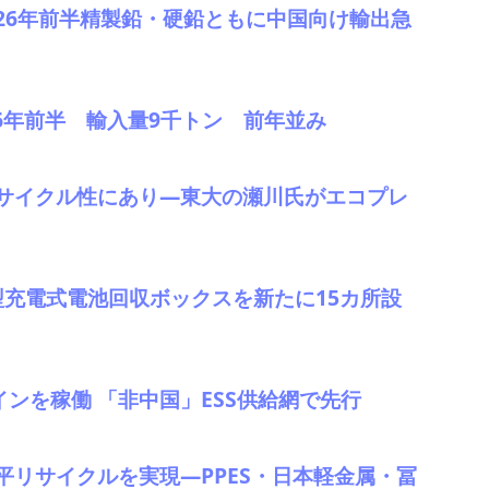
 2026年前半精製鉛・硬鉛ともに中国向け輸出急
026年前半 輸入量9千トン 前年並み
サイクル性にあり―東大の瀬川氏がエコプレ
型充電式電池回収ボックスを新たに15カ所設
インを稼働 「非中国」ESS供給網で先行
リサイクルを実現―PPES・日本軽金属・冨