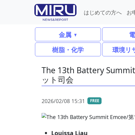
はじめての方へ
お
金属
樹脂・化学
環境リ
The 13th Battery S
ット司会
2026/02/08 15:31
FREE
Louissa Liau