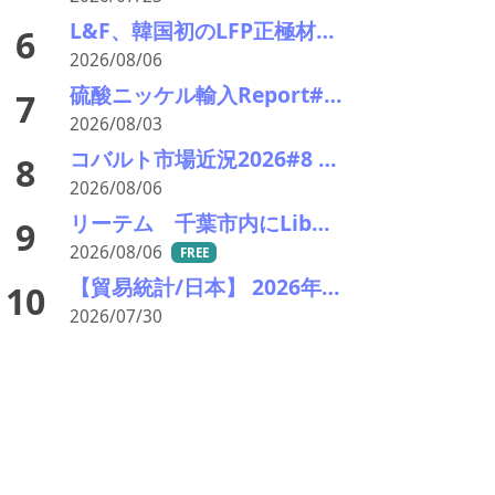
L&F、韓国初のLFP正極材料量産ラインを稼働 「非中国」ESS供給網で先行
6
2026/08/06
硫酸ニッケル輸入Report#90 2026年中盤輸入回復の兆し
7
2026/08/03
コバルト市場近況2026#8 小動き、オフシーズンで薄商い 電池向けはLFPリサイクルが重荷
8
2026/08/06
リーテム 千葉市内にLibなどの小型充電式電池回収ボックスを新たに15カ所設置
9
2026/08/06
FREE
【貿易統計/日本】 2026年6月の廃バッテリー輸出推移統計
10
2026/07/30