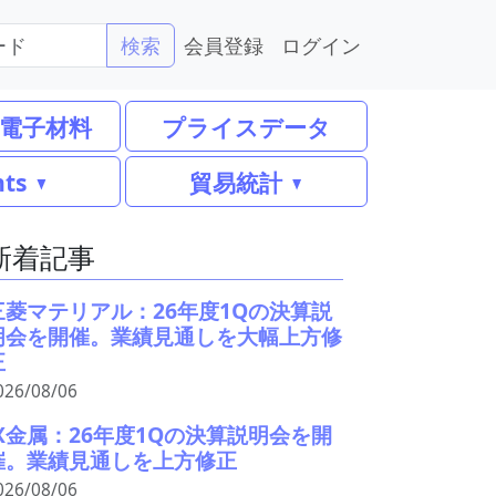
会員登録
ログイン
検索
電子材料
プライスデータ
nts
貿易統計
新着記事
三菱マテリアル：26年度1Qの決算説
明会を開催。業績見通しを大幅上方修
正
026/08/06
JX金属：26年度1Qの決算説明会を開
催。業績見通しを上方修正
026/08/06