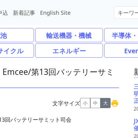
申込
新着記事
English Site
電池
輸送機器・機械
半導体・
サイクル
エネルギー
Eve
ummit Emcee/第13回バッテリーサミ
文字サイズ
小
中
大
2
2