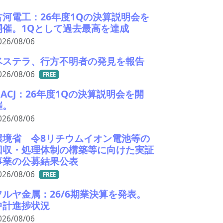
古河電工：26年度1Qの決算説明会を
開催。1Qとして過去最高を達成
026/08/06
ベステラ、行方不明者の発見を報告
026/08/06
FREE
UACJ：26年度1Qの決算説明会を開
催。
026/08/06
環境省 令8リチウムイオン電池等の
回収・処理体制の構築等に向けた実証
事業の公募結果公表
026/08/06
FREE
フルヤ金属：26/6期業決算を発表。
中計進捗状況
026/08/06