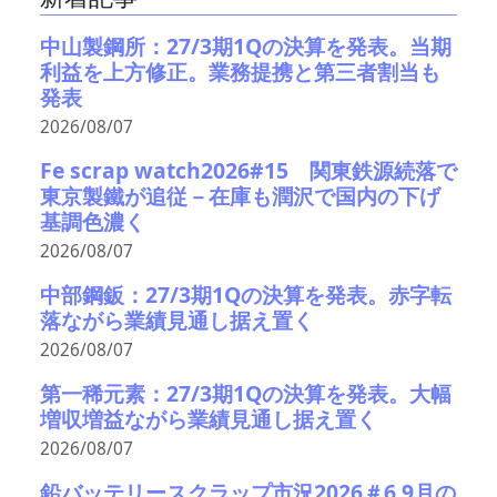
中山製鋼所：27/3期1Qの決算を発表。当期
利益を上方修正。業務提携と第三者割当も
発表
2026/08/07
Fe scrap watch2026#15 関東鉄源続落で
東京製鐵が追従－在庫も潤沢で国内の下げ
基調色濃く
2026/08/07
中部鋼鈑：27/3期1Qの決算を発表。赤字転
落ながら業績見通し据え置く
2026/08/07
第一稀元素：27/3期1Qの決算を発表。大幅
増収増益ながら業績見通し据え置く
2026/08/07
鉛バッテリースクラップ市況2026＃6 9月の