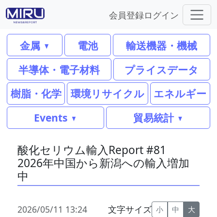
会員登録
ログイン
金属
電池
輸送機器・機械
半導体・電子材料
プライスデータ
樹脂・化学
環境リサイクル
エネルギー
Events
貿易統計
酸化セリウム輸入Report #81
2026年中国から新潟への輸入増加
中
2026/05/11 13:24
文字サイズ
小
中
大