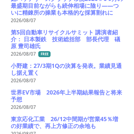
最盛期目前ながらも続伸相場に陰り――つ
いに精錬所の操業も本格的な採算割れに
2026/08/07
第5回自動車リサイクルサミット 講演者紹
介： 日本製鉄 技術総括部 部長代理 礒
原 豊司雄氏
2026/08/07
FREE
小野建：27/3期1Qの決算を発表。業績見通
し据え置く
2026/08/07
世界EV市場 2026年上半期結果報告と将来
予想
2026/08/07
東京応化工業 26/12中間期が営業45％増
の好業績で、再上方修正の余地も
2026/08/07