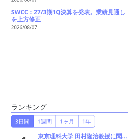
SWCC：27/3期1Q決算を発表。業績見通し
を上方修正
2026/08/07
ランキング
3日間
1週間
1ヶ月
1年
東京理科大学 田村隆治教授に聞く 世界初の強磁性準結晶が拓く新材料の未来（前編）