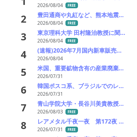
1
2026/08/04
FREE
豊田通商や丸紅など、熊本地震被害に支援・義援金
2
2026/08/04
FREE
東京理科大学 田村隆治教授に聞く 世界初の強磁性準結晶が拓く新材料の未来（後編）
3
2026/08/04
FREE
(速報)2026年7月国内新車販売 41万7千台 前年同月比7%増加 4か月連続プラス
4
2026/08/04
米国、重要鉱物含有の産業廃棄物の輸出を制限へ トランプ氏が署名、国家防衛で物資確保
5
2026/07/31
韓国ポスコ系、ブラジルでのレアアース開発に参画 豪企業と覚書、7年間の供給契約
6
2026/07/31
青山学院大学・長谷川美貴教授に聞く希土類錯体が拓く光材料の未来（前編）
7
2026/08/03
FREE
レアメタル千夜一夜 第172夜 AI革命のつるはしを握る国はどこか――都市鉱山がひっくり返す「見えない資源戦争」
8
2026/07/31
FREE