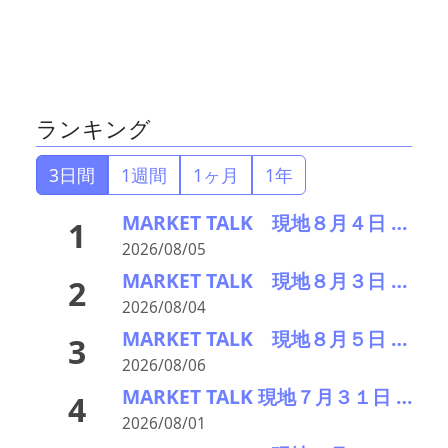
ランキング
3日間
1週間
1ヶ月
1年
MARKET TALK 現地８月４日 全面高、原油安・欧米の株高からCuは大幅続伸
1
2026/08/05
MARKET TALK 現地８月３日 Cu・Alは中東情勢不安の後退で反発、Niは続落
2
2026/08/04
MARKET TALK 現地８月５日 Cu・AlはNYダウ続伸を受け小幅続伸、Niは下落
3
2026/08/06
MARKET TALK 現地７月３１日 Cu Al Niは軒並み小反落、中国PMIの50割れで
4
2026/08/01