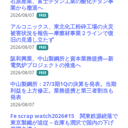
石原産業、富士チタン工業の酸化チタン事
業から撤退へ
2026/08/07
FREE
アルコニックス、東北化工粉砕工場の火災
被害状況を報告―摩擦材事業２ラインで復
旧の見通し立たず
2026/08/07
FREE
阪和興業、中山製鋼所と資本業務提携―新
電気炉プロジェクトの推進へ
2026/08/07
FREE
中山製鋼所：27/3期1Qの決算を発表。当期
利益を上方修正。業務提携と第三者割当も
発表
2026/08/07
Fe scrap watch2026#15 関東鉄源続落で
東京製鐵が追従－在庫も潤沢で国内の下げ