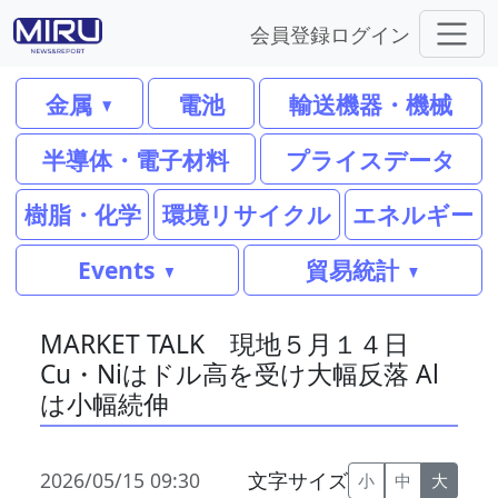
会員登録
ログイン
金属
電池
輸送機器・機械
半導体・電子材料
プライスデータ
樹脂・化学
環境リサイクル
エネルギー
Events
貿易統計
MARKET TALK 現地５月１４日
Cu・Niはドル高を受け大幅反落 Al
は小幅続伸
2026/05/15 09:30
文字サイズ
小
中
大