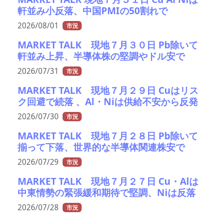
軒並み小反落、中国PMIの50割れで
2026/08/01
市況
MARKET TALK 現地７月３０日 Pb除いて
軒並み上昇、半導体株の堅調やドル安で
2026/07/31
市況
MARKET TALK 現地７月２９日 Cuはリス
ク回避で続落 、Al・Niは供給不安から反発
2026/07/30
市況
MARKET TALK 現地７月２８日 Pb除いて
揃って下落、世界的な半導体関連株安で
2026/07/29
市況
MARKET TALK 現地７月２７日 Cu・Alは
中東情勢の緊張緩和期待で堅調、Niは反落
2026/07/28
市況