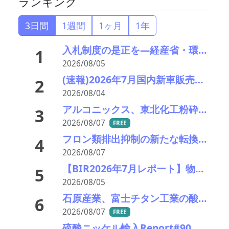
ランキング
3日間
1週間
1ヶ月
1年
入札制度の是正を—経産省・環境省が指定PETボトル資源循環で検討会
1
2026/08/05
(速報)2026年7月国内新車販売 41万7千台 前年同月比7%増加 4か月連続プラス
2
2026/08/04
アルコニックス、東北化工粉砕工場の火災被害状況を報告―摩擦材事業２ラインで復旧の見通し立たず
3
2026/08/07
FREE
フロン類排出抑制の新たな転換点、廃棄時回収の徹底と再生冷媒循環の構築へ―経産省が中間取り纏め
4
2026/08/07
【BIR2026年7月レポート】物流コスト増がリサイクル市場に影響
5
2026/08/05
石原産業、富士チタン工業の酸化チタン事業から撤退へ
6
2026/08/07
FREE
硫酸ニッケル輸入Report#90 2026年中盤輸入回復の兆し