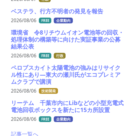
ベステラ、行方不明者の発見を報告
2026/08/06
FREE
企業動向
環境省 令8リチウムイオン電池等の回収・
処理体制の構築等に向けた実証事業の公募
結果公表
2026/08/06
FREE
行政
ペロブスカイト太陽電池の強みはリサイク
ル性にあり―東大の瀬川氏がエコプレミア
ムクラブで講演
2026/08/06
技術開発
リーテム 千葉市内にLibなどの小型充電式
電池回収ボックスを新たに15カ所設置
2026/08/06
FREE
企業動向
記事一覧へ