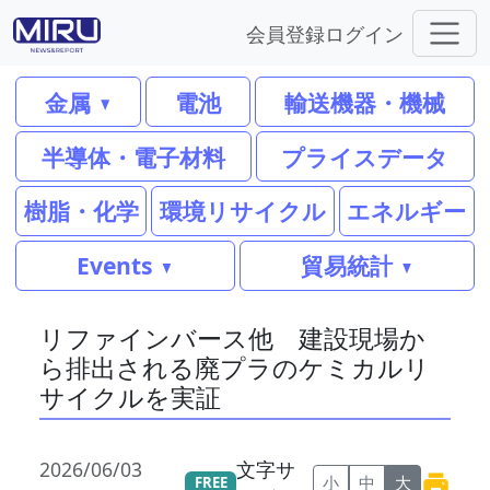
会員登録
ログイン
金属
電池
輸送機器・機械
半導体・電子材料
プライスデータ
樹脂・化学
環境リサイクル
エネルギー
Events
貿易統計
リファインバース他 建設現場か
ら排出される廃プラのケミカルリ
サイクルを実証
2026/06/03
文字サ
小
中
大
FREE