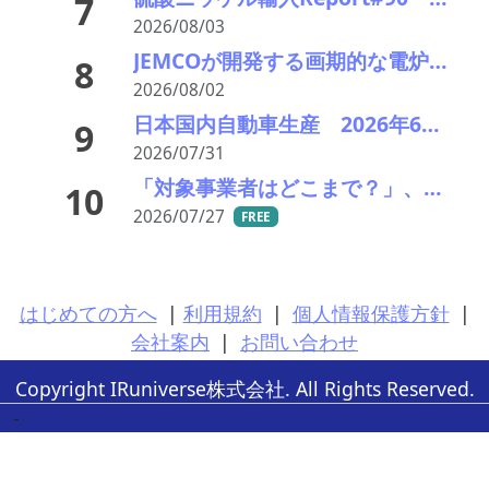
7
2026/08/03
JEMCOが開発する画期的な電炉ダスト（EAFD）処理技術
8
2026/08/02
日本国内自動車生産 2026年6月生産台数 73万7千台 前年同月比6.8%増加
9
2026/07/31
「対象事業者はどこまで？」、残り２年半で細部の詰め急ぐ――環境省、第１回スクラップヤード環境対策技術検討会
10
2026/07/27
FREE
はじめての方へ
|
利用規約
|
個人情報保護方針
|
会社案内
|
お問い合わせ
Copyright IRuniverse株式会社. All Rights Reserved.
-