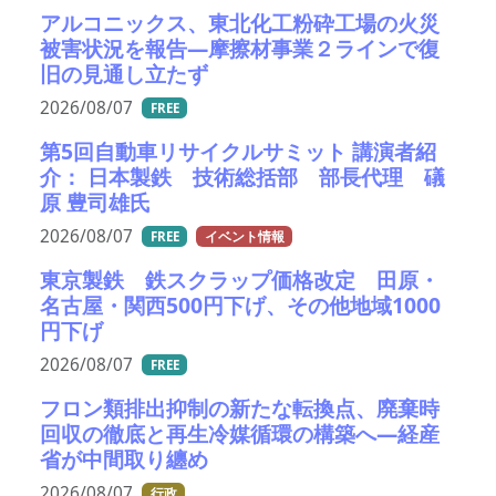
アルコニックス、東北化工粉砕工場の火災
被害状況を報告―摩擦材事業２ラインで復
旧の見通し立たず
2026/08/07
FREE
第5回自動車リサイクルサミット 講演者紹
介： 日本製鉄 技術総括部 部長代理 礒
原 豊司雄氏
2026/08/07
FREE
イベント情報
東京製鉄 鉄スクラップ価格改定 田原・
名古屋・関西500円下げ、その他地域1000
円下げ
2026/08/07
FREE
フロン類排出抑制の新たな転換点、廃棄時
回収の徹底と再生冷媒循環の構築へ―経産
省が中間取り纏め
2026/08/07
行政