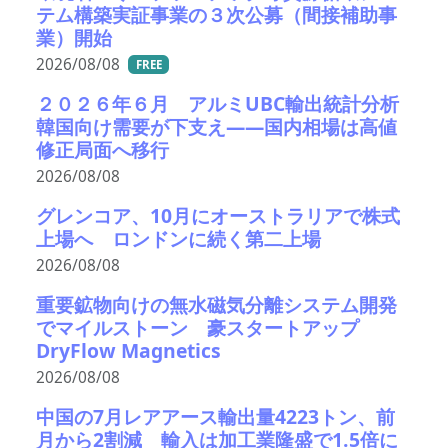
テム構築実証事業の３次公募（間接補助事
業）開始
2026/08/08
FREE
２０２６年６月 アルミUBC輸出統計分析
韓国向け需要が下支え――国内相場は高値
修正局面へ移行
2026/08/08
グレンコア、10月にオーストラリアで株式
上場へ ロンドンに続く第二上場
2026/08/08
重要鉱物向けの無水磁気分離システム開発
でマイルストーン 豪スタートアップ
DryFlow Magnetics
2026/08/08
中国の7月レアアース輸出量4223トン、前
月から2割減 輸入は加工業隆盛で1.5倍に